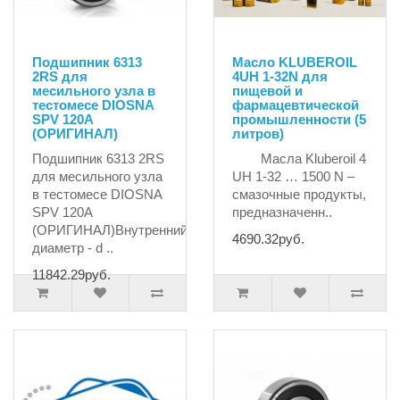
Подшипник 6313
Масло KLUBEROIL
2RS для
4UH 1-32N для
месильного узла в
пищевой и
тестомесе DIOSNA
фармацевтической
SPV 120A
промышленности (5
(ОРИГИНАЛ)
литров)
Подшипник 6313 2RS
Масла Kluberoil 4
для месильного узла
UH 1-32 … 1500 N –
в тестомесе DIOSNA
смазочные продукты,
SPV 120A
предназначенн..
(ОРИГИНАЛ)Внутренний
4690.32руб.
диаметр - d ..
11842.29руб.