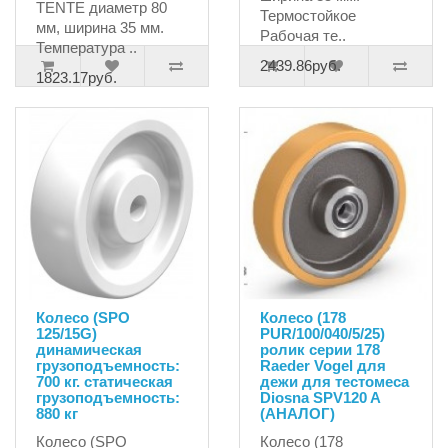
TENTE диаметр 80
Термостойкое
мм, ширина 35 мм.
Рабочая те..
Температура ..
2439.86руб.
1823.17руб.
Колесо (SPO
Колесо (178
125/15G)
PUR/100/040/5/25)
динамическая
ролик серии 178
грузоподъемность:
Raeder Vogel для
700 кг. статическая
дежи для тестомеса
грузоподъемность:
Diosna SPV120 A
880 кг
(АНАЛОГ)
Колесо (SPO
Колесо (178