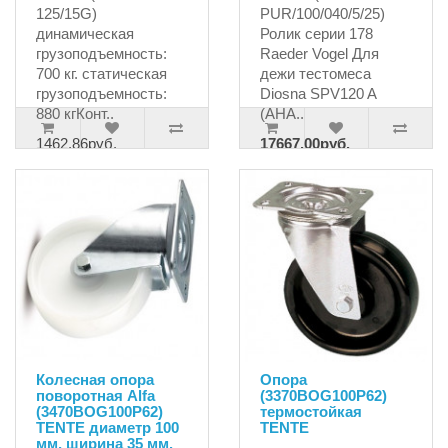
125/15G)
PUR/100/040/5/25)
динамическая
Ролик серии 178
грузоподъемность:
Raeder Vogel Для
700 кг. статическая
дежи тестомеса
грузоподъемность:
Diosna SPV120 A
880 кгКонт..
(АНА..
1462.86руб.
17667.00руб.
18350.00руб.
Колесная опора
Опора
поворотная Alfa
(3370BOG100P62)
(3470BOG100P62)
термостойкая
TENTE диаметр 100
TENTE
мм, ширина 35 мм.