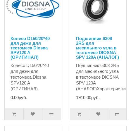
Колесо D150/20*40
Подшипник 6308
для дежи для
2RS для
тестомеса Diosna
месильного узла в
SPV120 A
тестомесе DIOSNA
(ОРИГИНАЛ)
SPV 120A (АНАЛОГ)
Колесо D150/20*40
Подшипник 6308 2RS
для дежи для
для месильного узла
тестомеса Diosna
в тестомесе DIOSNA
SPV120 A
SPV 120A
(ОРИГИНАЛ)..
(АНАЛОГ)Характеристики:В
0.00руб.
1910.00руб.