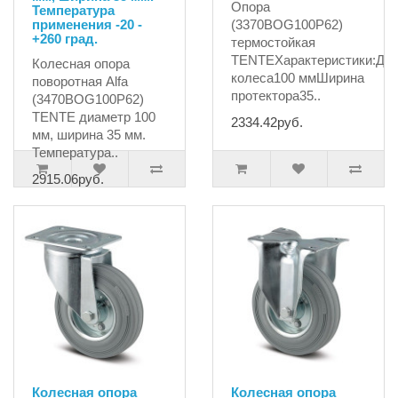
Опора
Температура
применения -20 -
(3370BOG100P62)
+260 град.
термостойкая
TENTEХарактеристики:Ди
Колесная опора
колеса100 ммШирина
поворотная Alfa
протектора35..
(3470BOG100P62)
TENTE диаметр 100
2334.42руб.
мм, ширина 35 мм.
Температура..
2915.06руб.
Колесная опора
Колесная опора