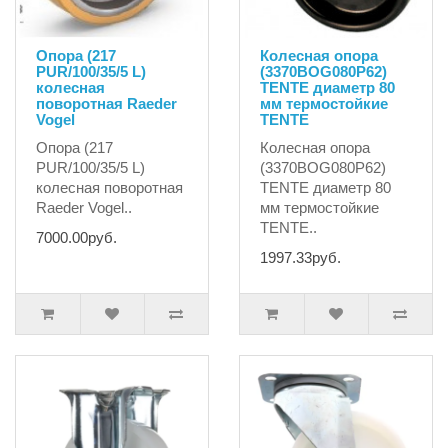
Опора (217
Колесная опора
PUR/100/35/5 L)
(3370BOG080P62)
колесная
TENTE диаметр 80
поворотная Raeder
мм термостойкие
Vogel
TENTE
Опора (217
Колесная опора
PUR/100/35/5 L)
(3370BOG080P62)
колесная поворотная
TENTE диаметр 80
Raeder Vogel..
мм термостойкие
TENTE..
7000.00руб.
1997.33руб.