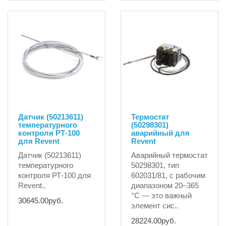
Датчик (50213611)
Термостат
температурного
(50298301)
контроля РТ-100
аварийный для
для Revent
Revent
Датчик (50213611)
Аварийный термостат
температурного
50298301, тип
контроля РТ-100 для
602031/81, с рабочим
Revent..
диапазоном 20–365
°C — это важный
30645.00руб.
элемент сис..
28224.00руб.