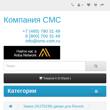
Компания СМС
+7 (495) 790 31 49
8 (800) 700 31 49
info@sms-com.ru
Товаров 0 (0.00руб.)
Категории
Замок (41276190) двери для Revent