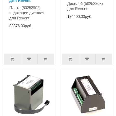
для Revent
Дисплей (50253903)
Плата (50253902)
для Revent..
индикации дисплея
194400.00руб.
для Revent..
83376.00руб.