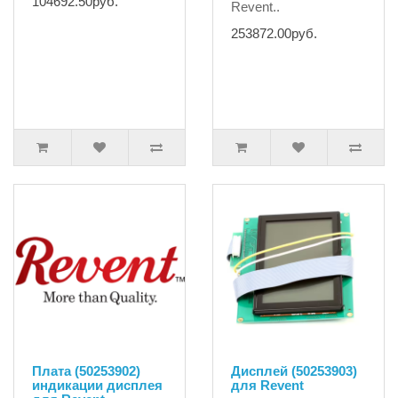
104692.50руб.
Revent..
253872.00руб.
Плата (50253902)
Дисплей (50253903)
индикации дисплея
для Revent