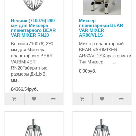
Венчик (710076) 290
Миксер
мм для Миксера
планетарный BEAR
планетарного BEAR
VARIMIXER
VARIMIXER RN20
AR80/VL1S
Венчик (710076) 290
Миксер планетарный
мм для Миксера
BEAR VARIMIXER
планетарного BEAR
AR80/VL1SХарактеристики
VARIMIXER
Тип Миксер ..
RN20Габаритные
0.00руб.
размеры ДхШхВ,
мм ..
84366.54руб.