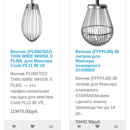
Венчик (PL0807022)
Венчик (FFFPL80) 80
THIN WIRE WHISK X
литров для
PL80L для Миксера
Миксера
Conti PL11 80 VE
планерного
STARMIX
Венчик PL0807022
Венчик (FFFPL80) 80
THIN WIRE WHISK X
литров для Миксера
PL80L — это
планерного
профессиональная
STARMIXМожем
насадка для миксера
сделать аналог,
Conti PL11 80 VE..
производство до 14
119475.00руб.
дн..
93492.90руб.