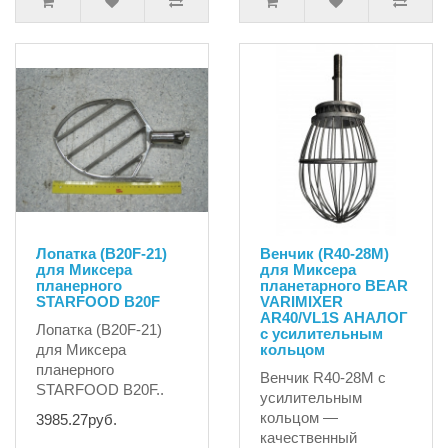
Лопатка (B20F-21)
Венчик (R40-28M)
для Миксера
для Миксера
планерного
планетарного BEAR
STARFOOD B20F
VARIMIXER
AR40/VL1S АНАЛОГ
Лопатка (B20F-21)
с усилительным
для Миксера
кольцом
планерного
Венчик R40-28M с
STARFOOD B20F..
усилительным
кольцом —
3985.27руб.
качественный