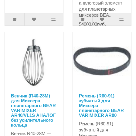
аналоговый элемент
для планетарных
миксеров BEA..
54000.00руб.
Венчик (R40-28M)
Ремень (R60-91)
для Миксера
зубчатый для
планетарного BEAR
Миксера
VARIMIXER
планетарного BEAR
AR40/VL1S АНАЛОГ
VARIMIXER AR80
без усилительного
Ремень (R60-91)
кольца
зубчатый для
Венчик R40-28M —
Миксера