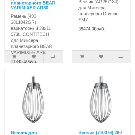
Венчик (AG267134)
планетарного BEAR
VARIMIXER AR80
для Миксера
планерного Domino
Ремень (490
SM7..
38L1042GR)
вариаторный 38х11
39474.00руб.
973Li CONTITECH
для Миксера
планетарного BEAR
VARIMIXER AR8..
11345.90руб.
Венчик для
Венчик (710076) 290