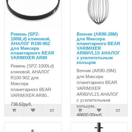
Ремень (SPZ-
Венчик (AR80-28M)
1000Ld) клиновой,
для Миксера
АНАЛОГ R100-90Z
планетарного BEAR
для Миксера
VARIMIXER
планетарного BEAR
AR80/VL1S АНАЛОГ
VARIMIXER AR80
c усилительным
кольцом
Ремень (SPZ-1000Ld)
Венчик (AR80-28M)
клиновой, АНАЛОГ
для Миксера
R100-90Z для
планетарного BEAR
Миксера
VARIMIXER
планетарного BEAR
AR80/VL1S АНАЛОГ
VARIMIXER AR80..
c усилительным
738.62руб.
кольцом..
48600.00руб.