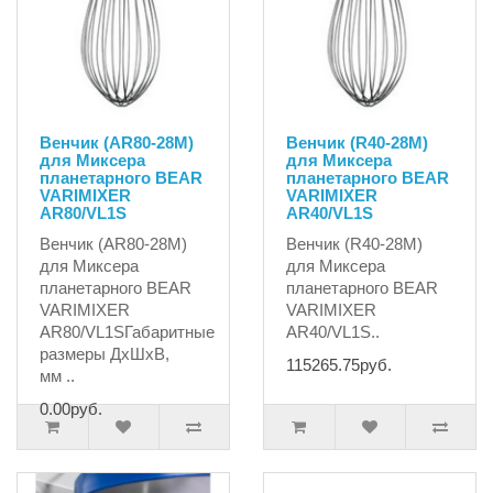
Венчик (AR80-28M)
Венчик (R40-28M)
для Миксера
для Миксера
планетарного BEAR
планетарного BEAR
VARIMIXER
VARIMIXER
AR80/VL1S
AR40/VL1S
Венчик (AR80-28M)
Венчик (R40-28M)
для Миксера
для Миксера
планетарного BEAR
планетарного BEAR
VARIMIXER
VARIMIXER
AR80/VL1SГабаритные
AR40/VL1S..
размеры ДхШхВ,
115265.75руб.
мм ..
0.00руб.