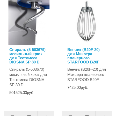
Спираль (5-503679)
Венчик (B20F-20)
месильный крюк
для Миксера
для Тестомеса
планерного
DIOSNA SP 80 D
STARFOOD B20F
Спираль (5-503679)
Венчик (B20F-20) для
месильный крюк для
Миксера планерного
Тестомеса DIOSNA
STARFOOD B20F..
SP 80 D..
7425.00руб.
501525.00руб.