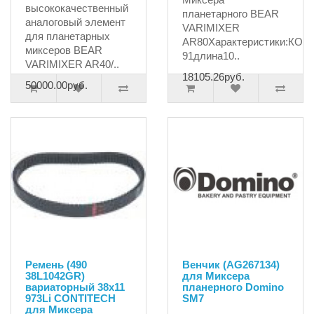
высококачественный
планетарного BEAR
аналоговый элемент
VARIMIXER
для планетарных
AR80Характеристики:КОД
миксеров BEAR
91длина10..
VARIMIXER AR40/..
18105.26руб.
50000.00руб.
Ремень (490
Венчик (AG267134)
38L1042GR)
для Миксера
вариаторный 38х11
планерного Domino
973Li CONTITECH
SM7
для Миксера