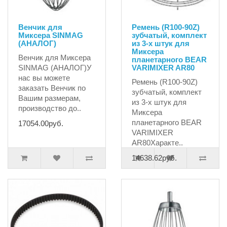
Венчик для
Ремень (R100-90Z)
Миксера SINMAG
зубчатый, комплект
(АНАЛОГ)
из 3-х штук для
Миксера
Венчик для Миксера
планетарного BEAR
SINMAG (АНАЛОГ)У
VARIMIXER AR80
нас вы можете
Ремень (R100-90Z)
заказать Венчик по
зубчатый, комплект
Вашим размерам,
из 3-х штук для
производство до..
Миксера
планетарного BEAR
17054.00руб.
VARIMIXER
AR80Характе..
14638.62руб.