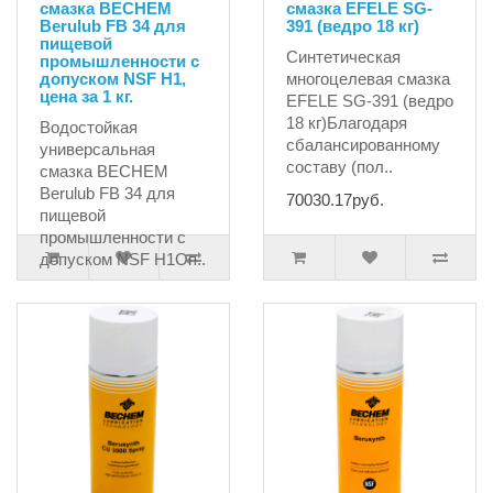
смазка BECHEM
смазка EFELE SG-
Berulub FB 34 для
391 (ведро 18 кг)
пищевой
Синтетическая
промышленности с
допуском NSF H1,
многоцелевая смазка
цена за 1 кг.
EFELE SG-391 (ведро
18 кг)Благодаря
Водостойкая
сбалансированному
универсальная
составу (пол..
смазка BECHEM
Berulub FB 34 для
70030.17руб.
пищевой
промышленности с
допуском NSF H1Оп..
0.00руб.