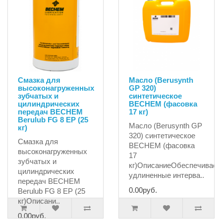
Cмазка для
Масло (Berusynth
высоконагруженных
GP 320)
зубчатых и
синтетическое
цилиндрических
BECHEM (фасовка
передач BECHEM
17 кг)
Berulub FG 8 EP (25
Масло (Berusynth GP
кг)
320) синтетическое
Cмазка для
BECHEM (фасовка
высоконагруженных
17
зубчатых и
кг)ОписаниеОбеспечивает
цилиндрических
удлиненные интерва..
передач BECHEM
0.00руб.
Berulub FG 8 EP (25
кг)Описани..
0.00руб.