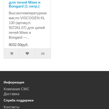
для печей Miwe и
Bongard (1 литр.)
Высокотемпературное
масло VISCOGEN KL
130 (артикул:
507261.07) для цепей
печей Miwe и
Bongard —..
8032.50руб.
Информация
Компания СМС
Доставка
Служба поддержки
Контакты