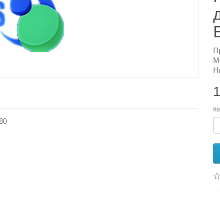
П
М
Н
1
Ко
80