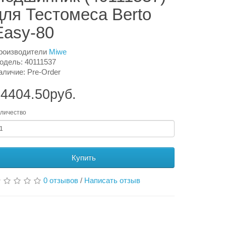
для Тестомеса Berto
Easy-80
роизводители
Miwe
одель: 40111537
аличие: Pre-Order
4404.50руб.
личество
Купить
0 отзывов
/
Написать отзыв