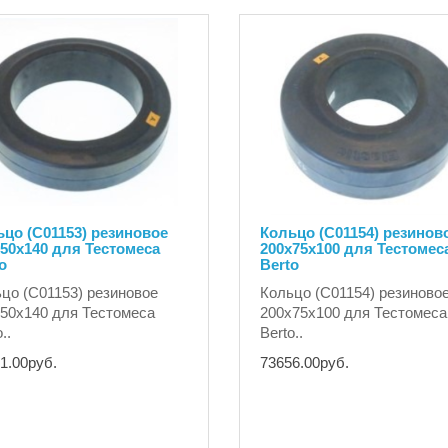
цо (C01153) резиновое
Кольцо (C01154) резинов
50х140 для Тестомеса
200х75х100 для Тестомес
o
Berto
цо (C01153) резиновое
Кольцо (C01154) резиново
50х140 для Тестомеса
200х75х100 для Тестомеса
..
Berto..
1.00руб.
73656.00руб.