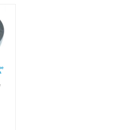
ое
а
е