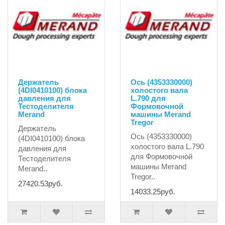
Держатель
Ось (4353330000)
(4DI0410100) блока
холостого вала
давления для
L.790 для
Тестоделителя
Формовочной
Merand
машины Merand
Tregor
Держатель
Ось (4353330000)
(4DI0410100) блока
холостого вала L.790
давления для
для Формовочной
Тестоделителя
машины Merand
Merand..
Tregor..
27420.53руб.
14033.25руб.