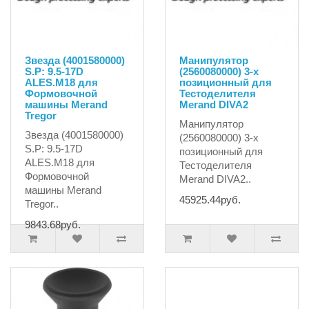
Звезда (4001580000)
Манипулятор
S.P: 9.5-17D
(2560080000) 3-х
ALES.M18 для
позиционный для
Формовочной
Тестоделителя
машины Merand
Merand DIVA2
Tregor
Манипулятор
Звезда (4001580000)
(2560080000) 3-х
S.P: 9.5-17D
позиционный для
ALES.M18 для
Тестоделителя
Формовочной
Merand DIVA2..
машины Merand
45925.44руб.
Tregor..
9843.68руб.