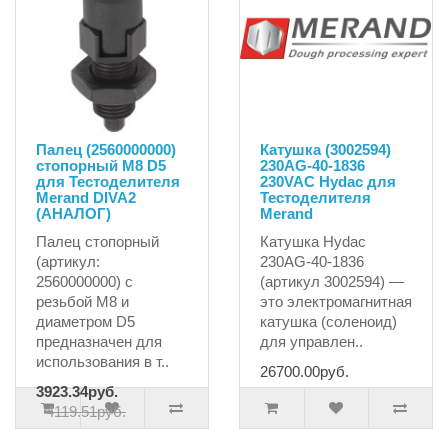
Палец (2560000000)
Катушка (3002594)
стопорный M8 D5
230AG-40-1836
для Тестоделителя
230VAC Hydac для
Merand DIVA2
Тестоделителя
(АНАЛОГ)
Merand
Палец стопорный
Катушка Hydac
(артикул:
230AG-40-1836
2560000000) с
(артикул 3002594) —
резьбой M8 и
это электромагнитная
диаметром D5
катушка (соленоид)
предназначен для
для управлен..
использования в т..
26700.00руб.
3923.34руб.
4119.51руб.