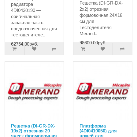
Решетка (DI-GR-DX-
радиатора
2x2) отрезная
4DI0430190 —
формовочная 24Х18
оригинальная
см для
запасная часть,
Тестоделителя
предназначенная для
Merand..
тестоделителе..
98600.00руб.
62754.30руб.
Решетка (DI-GR-DX-
Платформа
10x2) отрезная 20
(4DI0410050) для
ячеек формовочная
ножей для