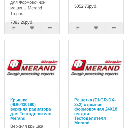
для Формовочной
5952.73руб.
машины Merand
Tregor..
7083.26руб.
Крышка
Решетка (DI-GR-DX-
(4DI0430190)
2x2) отрезная
верхняя радиатора
формовочная 24Х18
для Тестоделителя
см для
Merand
Тестоделителя
Merand
Верхняя крышка