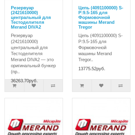
Резервуар
Цепь (4091100000) S-
(2421610000)
P:9.5-165 для
центральный для
Формовочной
Тестоделителя
машины Merand
Merand DIVA2
Tregor
Резервуар
Цепь (4091100000) S-
(2421610000)
P:9.5-165 для
центральный для
Формовочной
Тестоделителя
машины Merand
Merand DIVA2 — это
Tregor..
оригинальный бункер
13775.52руб.
(пр..
36263.70руб.