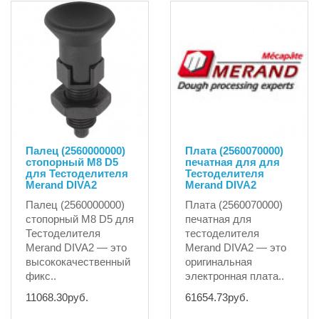
Палец (2560000000)
Плата (2560070000)
стопорный M8 D5
печатная для для
для Тестоделителя
Тестоделителя
Merand DIVA2
Merand DIVA2
Палец (2560000000)
Плата (2560070000)
стопорный M8 D5 для
печатная для
Тестоделителя
тестоделителя
Merand DIVA2 — это
Merand DIVA2 — это
высококачественный
оригинальная
фикс..
электронная плата..
11068.30руб.
61654.73руб.