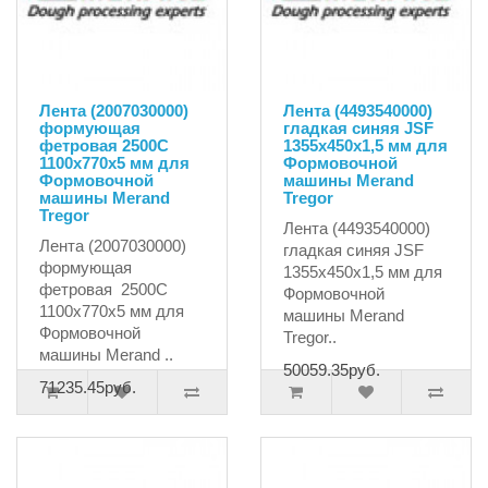
Лента (2007030000)
Лента (4493540000)
формующая
гладкая синяя JSF
фетровая 2500C
1355x450x1,5 мм для
1100х770х5 мм для
Формовочной
Формовочной
машины Merand
машины Merand
Tregor
Tregor
Лента (4493540000)
Лента (2007030000)
гладкая синяя JSF
формующая
1355x450x1,5 мм для
фетровая 2500C
Формовочной
1100х770х5 мм для
машины Merand
Формовочной
Tregor..
машины Merand ..
50059.35руб.
71235.45руб.