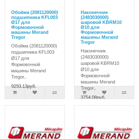
Обойма (2081120000)
Наконечник
подшипника KFL003
(2483030000)
Ø17 для
шаровой KBRM10
Формовочной
Ø10 для
машины Merand
Формовочной
Tregor
машины Merand
Tregor
Обойма (2081120000)
Наконечник
подшипника KFL003
(2483030000)
Ø17 для
шаровой KBRM10
Формовочной
Ø10 для
машины Merand
Формовочной
Tregor..
машины Merand
9293.13руб.
Tregor..
3754.08руб.