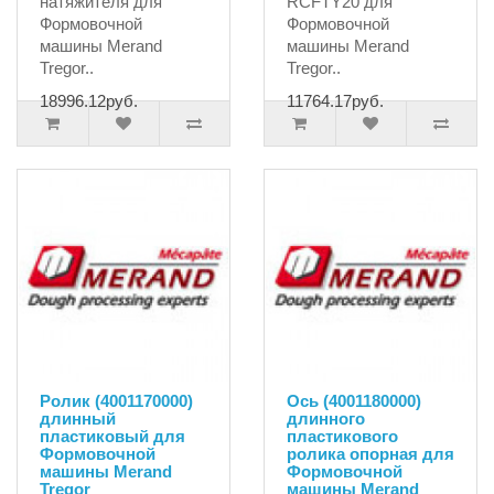
натяжителя для
RCFTY20 для
Формовочной
Формовочной
машины Merand
машины Merand
Tregor..
Tregor..
18996.12руб.
11764.17руб.
Ролик (4001170000)
Ось (4001180000)
длинный
длинного
пластиковый для
пластикового
Формовочной
ролика опорная для
машины Merand
Формовочной
Tregor
машины Merand