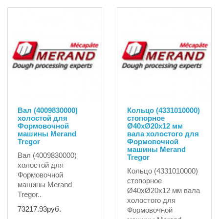
Вал (4009830000)
Кольцо (4331010000)
холостой для
стопорное
Формовочной
Ø40xØ20x12 мм
машины Merand
вала холостого для
Tregor
Формовочной
машины Merand
Вал (4009830000)
Tregor
холостой для
Кольцо (4331010000)
Формовочной
стопорное
машины Merand
Ø40xØ20x12 мм вала
Tregor..
холостого для
73217.93руб.
Формовочной