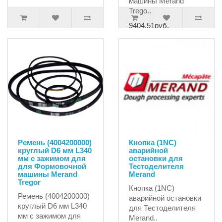
машины Merand
Trego..
9404.51руб.
Ремень (4004200000)
Кнопка (1NC)
круглый D6 мм L340
аварийной
мм с зажимом для
остановки для
для Формовочной
Тестоделителя
машины Merand
Merand
Tregor
Кнопка (1NC)
Ремень (4004200000)
аварийной остановки
круглый D6 мм L340
для Тестоделителя
мм с зажимом для
Merand..