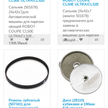
CL50E ULTRA/CL52E
ROBOT COUPE
CL50E ULTRA/CL52E
Сальник (501678)
Сальник 24х42х7
24х42х7для
(аналог 501678)
Автоматической
предназначен для
машины для нарезки
замены в
овощей ROBOT
автоматических
COUPE CL50E
машинах для нарезки
ULTRA/CL52E..
овощей ..
1205.55руб.
233.46руб.
245.75руб.
Ремень зубчатый
Диск (28110)
(507341) для
кубиками ø 190мм
Автоматической
5x5 мм для