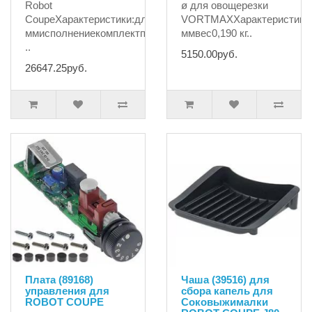
Robot
ø для овощерезки
CoupeХарактеристики:длина187
VORTMAXХарактеристики:
ммисполнениекомплектподходит
ммвес0,190 кг..
..
5150.00руб.
26647.25руб.
Плата (89168)
Чаша (39516) для
управления для
сбора капель для
ROBOT COUPE
Соковыжималки