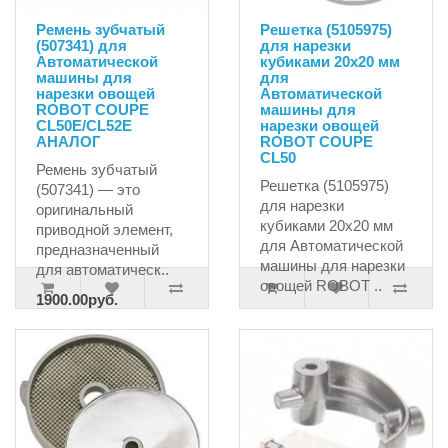
Ремень зубчатый
Решетка (5105975)
(507341) для
для нарезки
Автоматической
кубиками 20х20 мм
машины для
для
нарезки овощей
Автоматической
ROBOT COUPE
машины для
CL50E/CL52E
нарезки овощей
АНАЛОГ
ROBOT COUPE
CL50
Ремень зубчатый
Решетка (5105975)
(507341) — это
для нарезки
оригинальный
кубиками 20х20 мм
приводной элемент,
для Автоматической
предназначенный
машины для нарезки
для автоматическ..
овощей ROBOT ..
1900.00руб.
23336.10руб.
1976.55руб.