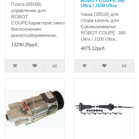
ROBOT COUPE J80
Плата (89168)
Ultra / J100 Ultra
управления для
Чаша (39516) для
ROBOT
сбора капель для
COUPEХарактеристики:напряжение230
Соковыжималки
Висполнениес
ROBOT COUPE J80
рукояткойприменени..
Ultra / J100 Ultra..
13290.35руб.
4875.12руб.