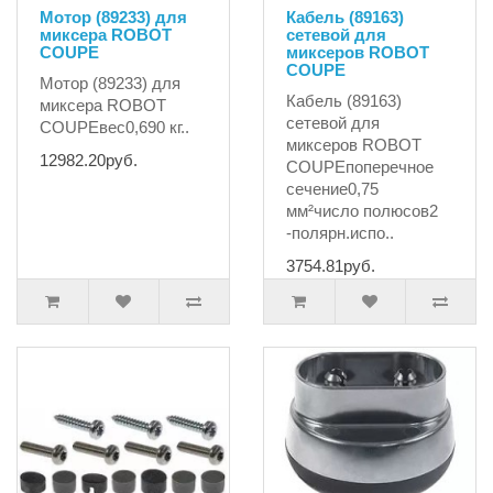
Мотор (89233) для
Кабель (89163)
миксера ROBOT
сетевой для
COUPE
миксеров ROBOT
COUPE
Мотор (89233) для
Кабель (89163)
миксера ROBOT
сетевой для
COUPEвес0,690 кг..
миксеров ROBOT
12982.20руб.
COUPEпоперечное
сечение0,75
мм²число полюсов2
-полярн.испо..
3754.81руб.