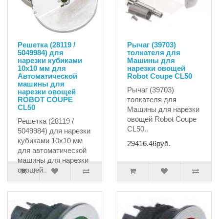
Решетка (28119 /
Рычаг (39703)
5049984) для
толкателя для
нарезки кубиками
Машины для
10х10 мм для
нарезки овощей
Автоматической
Robot Coupe CL50
машины для
Рычаг (39703)
нарезки овощей
ROBOT COUPE
толкателя для
CL50
Машины для нарезки
овощей Robot Coupe
Решетка (28119 /
CL50..
5049984) для нарезки
кубиками 10х10 мм
29416.46руб.
для автоматической
машины для нарезки
овощей..
33682.50руб.