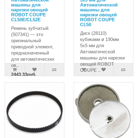
машины для
Автоматической
нарезки овощей
машины для
ROBOT COUPE
нарезки овощей
CL50E/CL52E
ROBOT COUPE
CL50
Ремень зубчатый
Диск (28110)
(507341) — это
кубиками ø 190мм
оригинальный
5x5 мм для
приводной элемент,
Автоматической
предназначенный
машины для нарезки
для автоматических
овощей ROBOT
ов..
COUPE ..
2443.33руб.
56529.09руб.
2571.93руб.