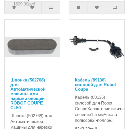
1609.00руб.
Шпонка (502768)
Кабель (89136)
для
силовой для Robot
Автоматической
Coupe
машины для
Кабель (89136)
нарезки овощей
ROBOT COUPE
силовой для Robot
CL50
CoupeХарактеристики:поп
сечение1,5 мм²число
Шпонка (502768) для
полюсов2 -полярн..
Автоматической
машины для нарезки
6243.32руб.