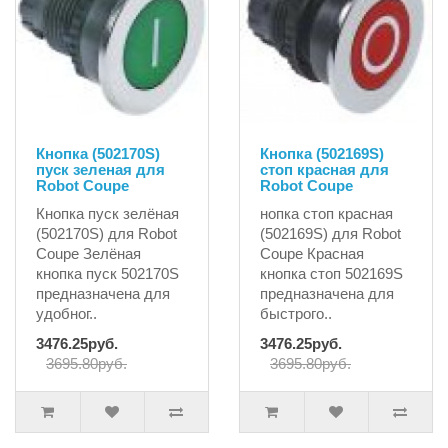
Кнопка (502170S)
Кнопка (502169S)
пуск зеленая для
стоп красная для
Robot Coupe
Robot Coupe
Кнопка пуск зелёная
нопка стоп красная
(502170S) для Robot
(502169S) для Robot
Coupe Зелёная
Coupe Красная
кнопка пуск 502170S
кнопка стоп 502169S
предназначена для
предназначена для
удобног..
быстрого..
3476.25руб.
3476.25руб.
3695.80руб.
3695.80руб.