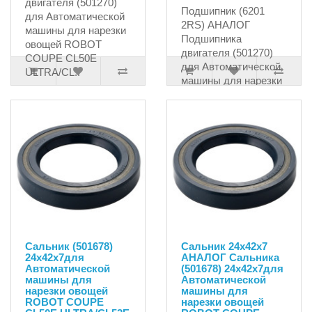
двигателя (501270)
Подшипник (6201
для Автоматической
2RS) АНАЛОГ
машины для нарезки
Подшипника
овощей ROBOT
двигателя (501270)
COUPE CL50E
для Автоматической
ULTRA/CL..
машины для нарезки
3160.35руб.
овощ..
470.09руб.
Сальник (501678)
Сальник 24х42х7
24х42х7для
АНАЛОГ Сальника
Автоматической
(501678) 24х42х7для
машины для
Автоматической
нарезки овощей
машины для
ROBOT COUPE
нарезки овощей