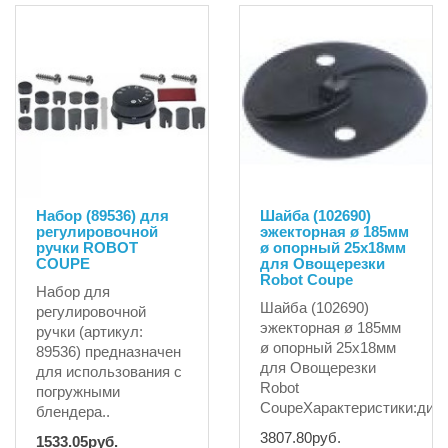
Набор (89536) для
Шайба (102690)
регулировочной
эжекторная ø 185мм
ручки ROBOT
ø опорный 25x18мм
COUPE
для Овощерезки
Robot Coupe
Набор для
Шайба (102690)
регулировочной
эжекторная ø 185мм
ручки (артикул:
ø опорный 25x18мм
89536) предназначен
для Овощерезки
для использования с
Robot
погружными
CoupeХарактеристики:диам
блендера..
3807.80руб.
1533.05руб.