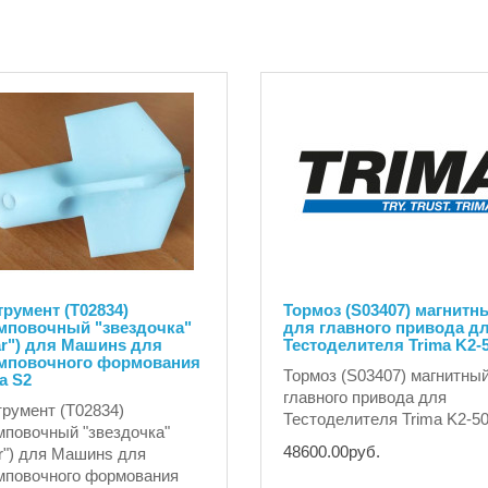
румент (T02834)
Тормоз (S03407) магнитн
мповочный "звездочка"
для главного привода д
ar") для Машинs для
Тестоделителя Trima K2-
мповочного формования
Тормоз (S03407) магнитны
a S2
главного привода для
румент (T02834)
Тестоделителя Trima K2-50
повочный "звездочка"
48600.00руб.
ar") для Машинs для
мповочного формования