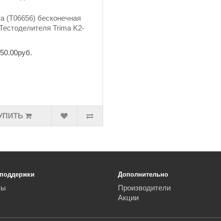
а (T06656) бесконечная
Тестоделителя Trima K2-
50.00руб.
УПИТЬ
 поддержки
Дополнительно
ты
Производители
Акции