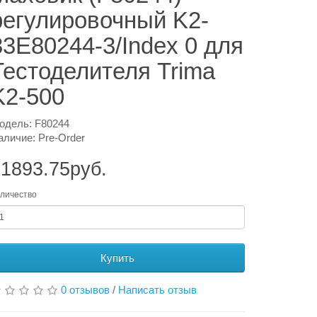
регулировочный K2-
33E80244-3/Index 0 для
Тестоделителя Trima
K2-500
одель: F80244
аличие: Pre-Order
1893.75руб.
личество
Купить
0 отзывов
/
Написать отзыв