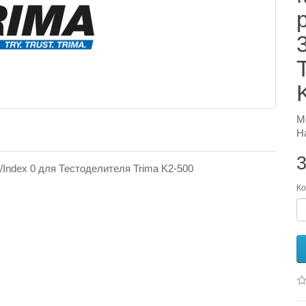
М
Н
3
Index 0 для Тестоделителя Trima K2-500
Ко