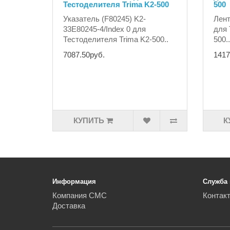
Тестоделителя Trima K2-500
500
Указатель (F80245) K2-
Лент
33E80245-4/Index 0 для
для 
Тестоделителя Trima K2-500..
500..
7087.50руб.
1417
КУПИТЬ
К
Информация
Служба
Компания СМС
Контак
Доставка