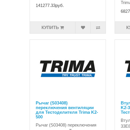
Trima
141277.33руб.
6827
КУПИТЬ
К
Рычаг (S03408)
Втул
переключения вентиляции
K2-3
для Тестоделителя Trima K2-
Тест
500
Втул
Рычаг (S03408) переключения
33E8