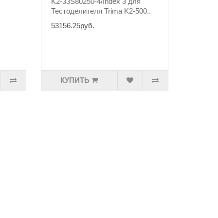
K2-33S80250-4/Index 3 для
Тестоделителя Trima K2-500..
53156.25руб.
КУПИТЬ