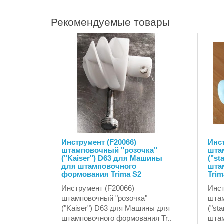
Рекомендуемые товары
Инструмент (F20066)
Инст
штамповочный "розочка"
шта
("Kaiser") D63 для Машины
("st
для штамповочного
шта
формования Trima S2
Trim
Инструмент (F20066)
Инст
штамповочный "розочка"
штам
("Kaiser") D63 для Машины для
("st
штамповочного формования Tr..
шта