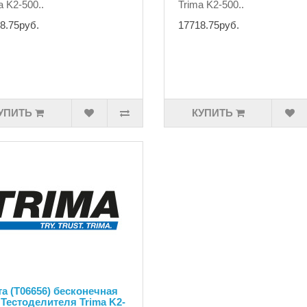
a K2-500..
Trima K2-500..
8.75руб.
17718.75руб.
УПИТЬ
КУПИТЬ
а (T06656) бесконечная
Тестоделителя Trima K2-