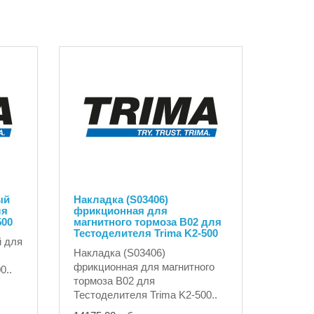
ый
Накладка (S03406)
ля
фрикционная для
500
магнитного тормоза B02 для
Тестоделителя Trima K2-500
й для
Накладка (S03406)
фрикционная для магнитного
0..
тормоза B02 для
Тестоделителя Trima K2-500..