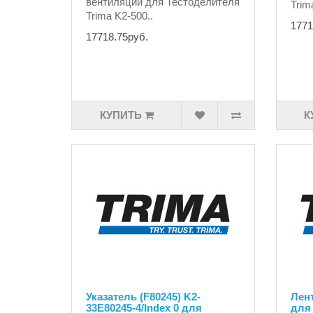
вентиляции для Тестоделителя
Trim
Trima K2-500..
1771
17718.75руб.
КУПИТЬ
К
Указатель (F80245) K2-
Лент
33E80245-4/Index 0 для
для 