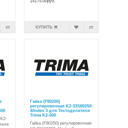
14175.00руб.
КУПИТЬ
е
Гайка (F80250)
регулировочная K2-33S80250-
500
4/Index 3 для Тестоделителя
Trima K2-500
 K2-
Гайка (F80250) регулировочная
теля