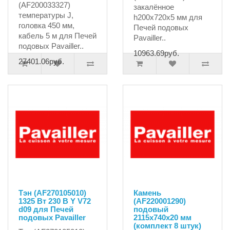
(AF200033327)
закалённое
температуры J,
h200х720х5 мм для
головка 450 мм,
Печей подовых
кабель 5 м для Печей
Pavailler..
подовых Pavailler..
10963.69руб.
27401.06руб.
Тэн (AF270105010)
Камень
1325 Вт 230 В Y V72
(AF220001290)
d09 для Печей
подовый
подовых Pavailler
2115х740х20 мм
(комплект 8 штук)