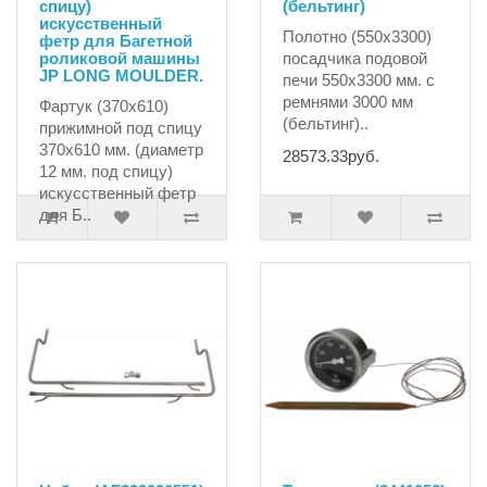
спицу)
(бельтинг)
искусственный
Полотно (550х3300)
фетр для Багетной
роликовой машины
посадчика подовой
JP LONG MOULDER.
печи 550х3300 мм. с
ремнями 3000 мм
Фартук (370х610)
(бельтинг)..
прижимной под спицу
370х610 мм. (диаметр
28573.33руб.
12 мм. под спицу)
искусственный фетр
для Б..
11300.00руб.