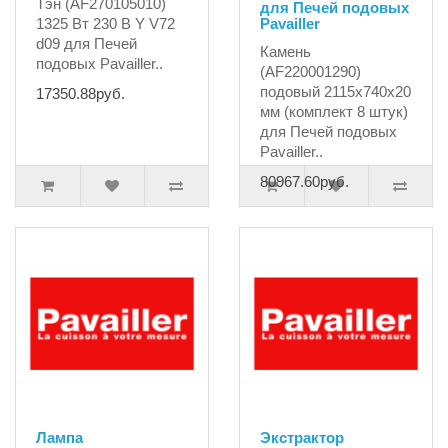
Тэн (AF270105010)
для Печей подовых
1325 Вт 230 В Y V72
Pavailler
d09 для Печей
Камень
подовых Pavailler..
(AF220001290)
подовый 2115х740х20
17350.88руб.
мм (комплект 8 штук)
для Печей подовых
Pavailler..
80967.60руб.
Лампа
Экстрактор