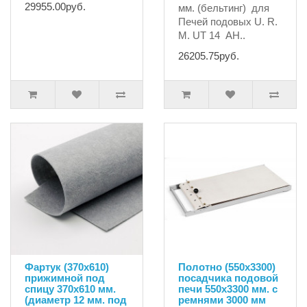
29955.00руб.
мм. (бельтинг) для
Печей подовых U. R.
M. UT 14 АН..
26205.75руб.
Фартук (370х610)
Полотно (550х3300)
прижимной под
посадчика подовой
спицу 370х610 мм.
печи 550х3300 мм. с
(диаметр 12 мм. под
ремнями 3000 мм