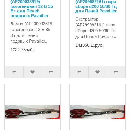
(AF200033619)
(AF299982161) пара
галогеновая 12 В 35
сборе d200 50/60 Гц
Вт для Печей
для Печей Pavailler
подовых Pavailler
Экстрактор
Лампа (AF200033619)
(AF299982161) пара
галогеновая 12 В 35
сборе d200 50/60 Гц
Вт для Печей
для Печей Pavailler..
подовых Pavailler..
141956.15руб.
1032.75руб.