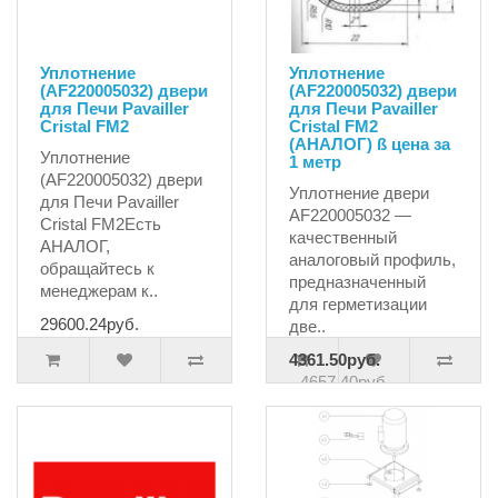
Уплотнение
Уплотнение
(AF220005032) двери
(AF220005032) двери
для Печи Pavailler
для Печи Pavailler
Cristal FM2
Cristal FM2
(АНАЛОГ) ß цена за
Уплотнение
1 метр
(AF220005032) двери
Уплотнение двери
для Печи Pavailler
AF220005032 —
Cristal FM2Есть
качественный
АНАЛОГ,
аналоговый профиль,
обращайтесь к
предназначенный
менеджерам к..
для герметизации
29600.24руб.
две..
4361.50руб.
4657.40руб.