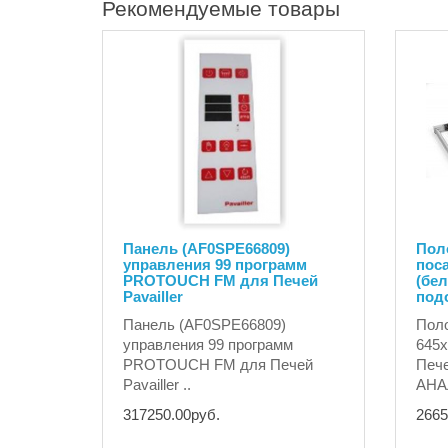
Рекомендуемые товары
Панель (AF0SPE66809)
Поло
управления 99 программ
поса
PROTOUCH FM для Печей
(бел
Pavailler
под
Панель (AF0SPE66809)
Поло
управления 99 программ
645х
PROTOUCH FM для Печей
Пече
Pavailler ..
АНА
317250.00руб.
2665