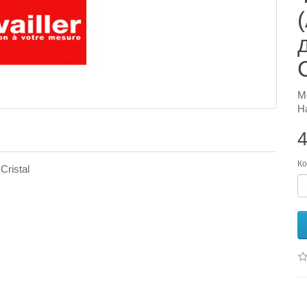
C
М
Н
4
Ко
Cristal