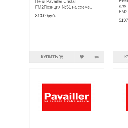
Реме
Печи Pavailler Cristal
для 
FM2Позиция №51 на схеме..
FM2П
810.00руб.
5197
КУПИТЬ
К