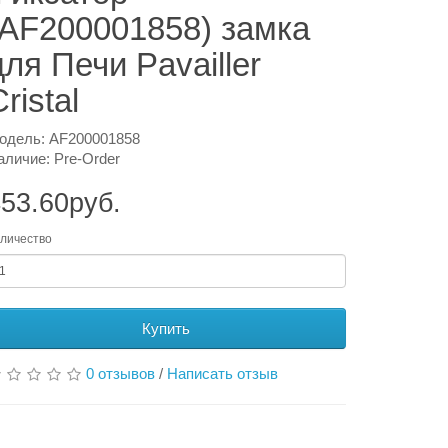
(AF200001858) замка
для Печи Pavailler
ristal
одель: AF200001858
аличие: Pre-Order
53.60руб.
личество
Купить
0 отзывов
/
Написать отзыв