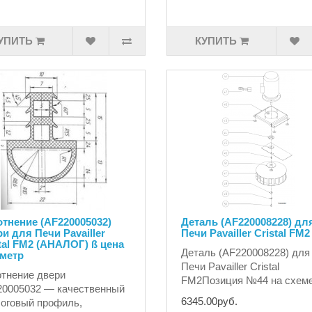
УПИТЬ
КУПИТЬ
тнение (AF220005032)
Деталь (AF220008228) дл
и для Печи Pavailler
Печи Pavailler Cristal FM2
tal FM2 (АНАЛОГ) ß цена
Деталь (AF220008228) для
 метр
Печи Pavailler Cristal
тнение двери
FM2Позиция №44 на схеме
0005032 — качественный
6345.00руб.
оговый профиль,