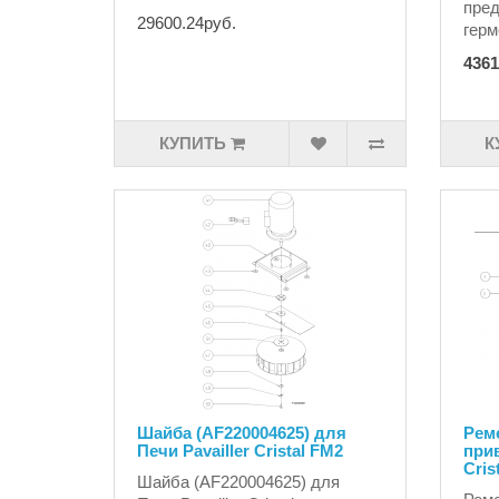
пред
29600.24руб.
герм
4361
КУПИТЬ
К
Шайба (AF220004625) для
Реме
Печи Pavailler Cristal FM2
прив
Cris
Шайба (AF220004625) для