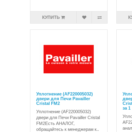
КУПИТЬ
К
Уплотнение (AF220005032)
Упло
двери для Печи Pavailler
двер
Cristal FM2
Cris
за 1
Уплотнение (AF220005032)
Упло
двери для Печи Pavailler Cristal
AF22
FM2Есть АНАЛОГ,
анал
обращайтесь к менеджерам к..