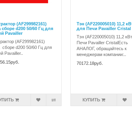
рактор (AF299982161)
Тэн (AF220005010) 11,2 кВ
 сборе d200 50/60 Гц для
для Печи Pavailler Cristal
й Pavailler
Тэн (AF220005010) 11,2 кВ
рактор (AF299982161)
Печи Pavailler CristalЕсть
 сборе d200 50/60 Гц для
АНАЛОГ, обращайтесь к
 Pavailler..
менеджерам компании:..
56.15руб.
70172.18руб.
УПИТЬ
КУПИТЬ