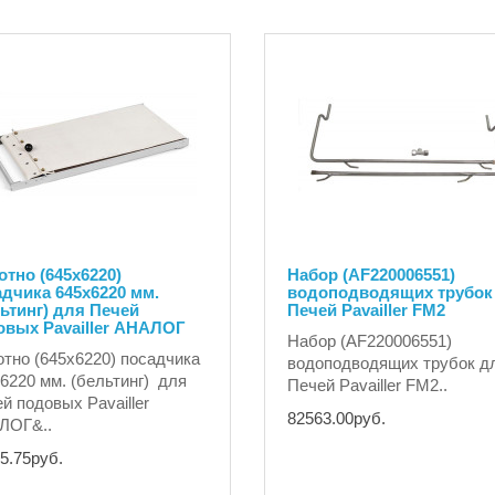
тно (645х6220)
Набор (AF220006551)
дчика 645х6220 мм.
водоподводящих трубок
ьтинг) для Печей
Печей Pavailler FM2
овых Pavailler АНАЛОГ
Набор (AF220006551)
тно (645х6220) посадчика
водоподводящих трубок д
6220 мм. (бельтинг) для
Печей Pavailler FM2..
й подовых Pavailler
82563.00руб.
ЛОГ&..
5.75руб.