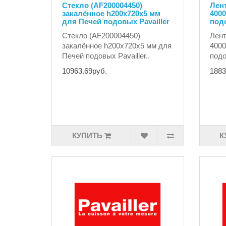
Стекло (AF200004450)
Лент
закалённое h200х720х5 мм
4000
для Печей подовых Pavailler
подо
Стекло (AF200004450)
Лент
закалённое h200х720х5 мм для
4000
Печей подовых Pavailler..
подо
10963.69руб.
1883
КУПИТЬ
К