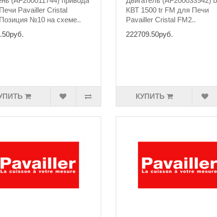
нь (AF200011744) привода
Двигатель (AF200033942) b
Печи Pavailler Cristal
КВТ 1500 tr FM для Печи
озиция №10 на схеме..
Pavailler Cristal FM2..
.50руб.
222709.50руб.
УПИТЬ
КУПИТЬ