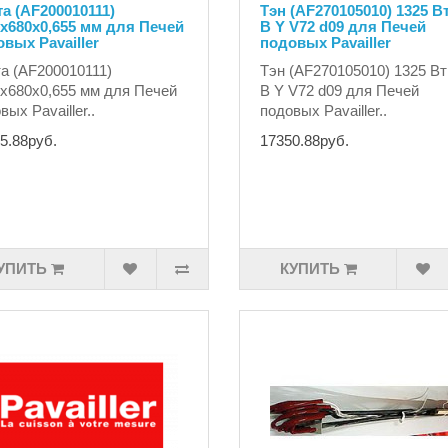
а (AF200010111)
Тэн (AF270105010) 1325 Вт
х680х0,655 мм для Печей
В Y V72 d09 для Печей
вых Pavailler
подовых Pavailler
а (AF200010111)
Тэн (AF270105010) 1325 Вт
х680х0,655 мм для Печей
В Y V72 d09 для Печей
вых Pavailler..
подовых Pavailler..
5.88руб.
17350.88руб.
УПИТЬ
КУПИТЬ