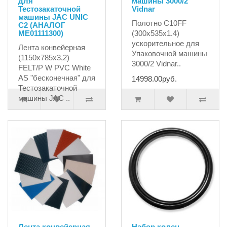
для
машины 3000/2
Тестозакаточной
Vidnar
машины JAC UNIC
Полотно C10FF
C2 (АНАЛОГ
ME01111300)
(300х535x1.4)
ускорительное для
Лента конвейерная
Упаковочной машины
(1150х785х3,2)
3000/2 Vidnar..
FELT/P W PVC White
AS "бесконечная" для
14998.00руб.
Тестозакаточной
машины JAC ..
17578.90руб.
Лента конвейерная
Набор колец