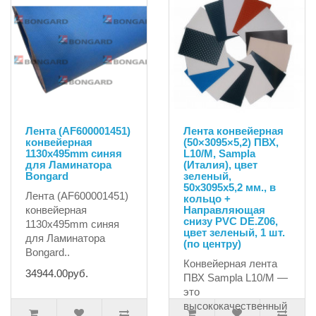
Лента (AF600001451)
Лента конвейерная
конвейерная
(50×3095×5,2) ПВХ,
1130x495mm синяя
L10/M, Sampla
для Ламинатора
(Италия), цвет
Bongard
зеленый,
50х3095х5,2 мм., в
Лента (AF600001451)
кольцо +
конвейерная
Направляющая
снизу PVC DE.Z06,
1130x495mm синяя
цвет зеленый, 1 шт.
для Ламинатора
(по центру)
Bongard..
Конвейерная лента
34944.00руб.
ПВХ Sampla L10/M —
это
высококачественный