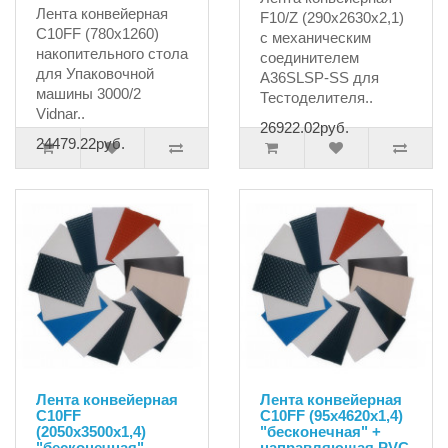
Лента конвейерная
F10/Z (290х2630х2,1)
C10FF (780х1260)
с механическим
накопительного стола
соединителем
для Упаковочной
A36SLSP-SS для
машины 3000/2
Тестоделителя..
Vidnar..
26922.02руб.
24479.22руб.
Лента конвейерная
Лента конвейерная
C10FF
C10FF (95x4620x1,4)
(2050x3500x1,4)
"бесконечная" +
"бесконечная"
направляющая PVC