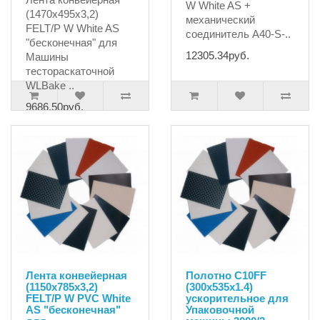
W White AS +
(1470х495х3,2)
механический
FELT/P W White AS
соединитель A40-S-..
"бесконечная" для
12305.34руб.
Машины
тестораскаточной
WLBake ..
9686.50руб.
Лента конвейерная
Полотно C10FF
(1150х785х3,2)
(300х535x1.4)
FELT/P W PVC White
ускорительное для
AS "бесконечная"
Упаковочной