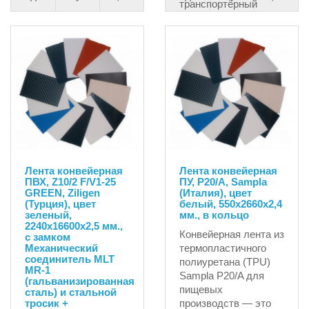
транспортёрный
элемент
итальянского прои..
3092.18руб.
Лента конвейерная
Лента конвейерная
ПВХ, Z10/2 F/V1-25
ПУ, P20/A, Sampla
GREEN, Ziligen
(Италия), цвет
(Турция), цвет
белый, 550х2660х2,4
зеленый,
мм., в кольцо
2240х16600х2,5 мм.,
Конвейерная лента из
с замком
Механический
термопластичного
соединитель MLT
полиуретана (TPU)
MR-1
Sampla P20/A для
(гальванизированная
пищевых
сталь) и стальной
тросик +
производств — это