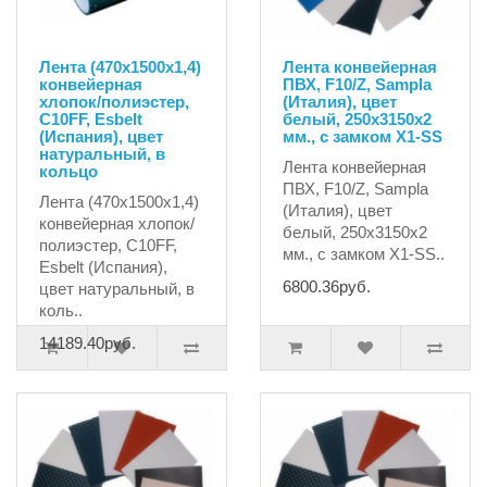
Лента (470х1500х1,4)
Лента конвейерная
конвейерная
ПВХ, F10/Z, Sampla
хлопок/полиэстер,
(Италия), цвет
C10FF, Esbelt
белый, 250х3150х2
(Испания), цвет
мм., с замком X1-SS
натуральный, в
Лента конвейерная
кольцо
ПВХ, F10/Z, Sampla
Лента (470х1500х1,4)
(Италия), цвет
конвейерная хлопок/
белый, 250х3150х2
полиэстер, C10FF,
мм., с замком X1-SS..
Esbelt (Испания),
6800.36руб.
цвет натуральный, в
коль..
14189.40руб.