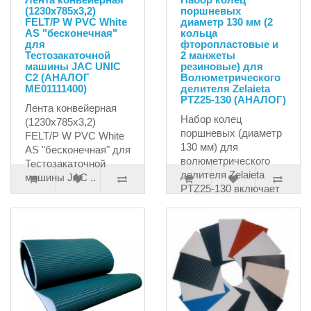
(1230х785х3,2)
поршневых
FELT/P W PVC White
диаметр 130 мм (2
AS "бесконечная"
кольца
для
фторопластовые и
Тестозакаточной
2 манжеты
машины JAC UNIC
резиновые) для
C2 (АНАЛОГ
Волюметрического
ME01111400)
делителя Zelaieta
PTZ25-130 (АНАЛОГ)
Лента конвейерная
Набор колец
(1230х785х3,2)
поршневых (диаметр
FELT/P W PVC White
130 мм) для
AS "бесконечная" для
волюметрического
Тестозакаточной
делителя Zelaieta
машины JAC ..
PTZ25-130 включает
17578.90руб.
в с..
22298.59руб.
23472.20руб.