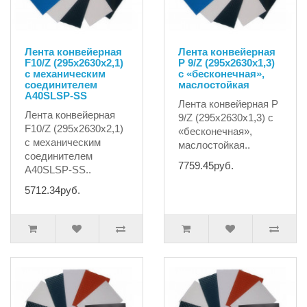
Лента конвейерная
Лента конвейерная
F10/Z (295х2630х2,1)
P 9/Z (295x2630x1,3)
с механическим
с «бесконечная»,
соединителем
маслостойкая
A40SLSP-SS
Лента конвейерная P
Лента конвейерная
9/Z (295x2630x1,3) с
F10/Z (295х2630х2,1)
«бесконечная»,
с механическим
маслостойкая..
соединителем
7759.45руб.
A40SLSP-SS..
5712.34руб.