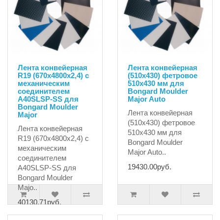
Лента конвейерная
Лента конвейерная
R19 (670х4800х2,4) с
(510х430) фетровое
механическим
510х430 мм для
соединителем
Bongard Moulder
A40SLSP-SS для
Major Auto
Bongard Moulder
Лента конвейерная
Major
(510х430) фетровое
Лента конвейерная
510х430 мм для
R19 (670х4800х2,4) с
Bongard Moulder
механическим
Major Auto..
соединителем
19430.00руб.
A40SLSP-SS для
Bongard Moulder
Majo..
40130.71руб.