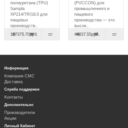
полиуретана (TPU)
(PVCCON) для
Sampla
промышленного и
XP214/TR/18.0 для
пищевого
пищевых
производства — это
производств..
высок..
167375.70руб.
44837.55руб.
Информация
Компания СМС
Доставка
Служба поддержки
Контакты
Дополнительно
Производители
Акции
Личный Кабинет