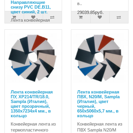
Направляющие
в..
снизу PVC DE.B11,
цвет синий, 2 шт.
29039.85руб.
Лента конвейерная
ПВХ Z10/2 F/V1-25
GREEN Ziligen
(Турция) с
механическим
соединителем MLT
MR-1 и на..
159608.25руб.
Лента конвейерная
Лента конвейерная
ПУ, XP214/TR/18.0,
ПВХ, N20/M, Sampla
Sampla (Италия),
(Италия), цвет
цвет прозрачный,
черный,
1350х7234х4 мм., в
650х5060х5,7 мм., в
кольцо
кольцо
Конвейерная лента из
Конвейерная лента из
термопластичного
ПВХ Sampla N20/M