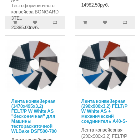
14982.50руб.
Тестоформовочного
конвейера BONGARD
3TE..
20385.00руб.
Лента конвейерная
Лента конвейерная
(1470х495х3,2)
(290х900x3,2) FELT/P
FELT/P W White AS
W White AS +
"бесконечная" для
механический
Машины
соединитель A40-S-
тестораскаточной
Лента конвейерная
WLBake DSF500-700
(290х900x3,2) FELT/P
Лента конвейерная