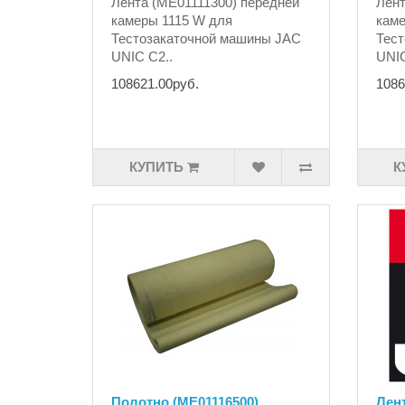
Лента (ME01111300) передней
Лент
камеры 1115 W для
каме
Тестозакаточной машины JAC
Тест
UNIC C2..
UNIC
108621.00руб.
1086
КУПИТЬ
К
Полотно (ME01116500)
Лент