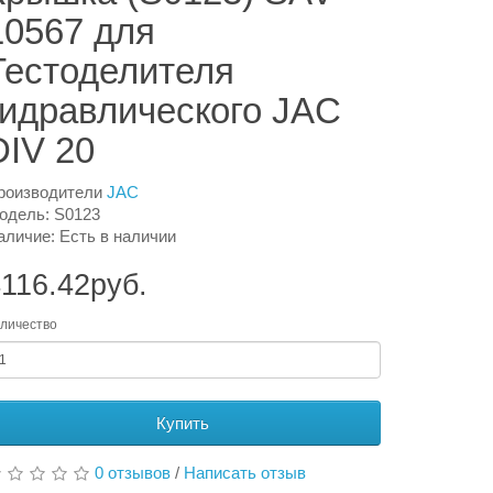
10567 для
Тестоделителя
гидравлического JAC
DIV 20
роизводители
JAC
одель: S0123
аличие: Есть в наличии
116.42руб.
личество
Купить
0 отзывов
/
Написать отзыв