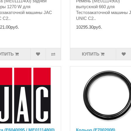
а (ME01111400) задней
Ремень (ME01114900)
ры 1270 W для
выпускной 660 для
озакаточной машины JAC
Тестозакаточной машины 
 C2..
UNIC C2..
21.00руб.
10295.30руб.
УПИТЬ
КУПИТЬ
а (F6040095 / ME01114800)
Кольцо (F7002008)