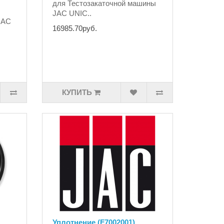
для Тестозакаточной машины
JAC UNIC..
JAC
16985.70руб.
КУПИТЬ
Уплотнение (F7002001)