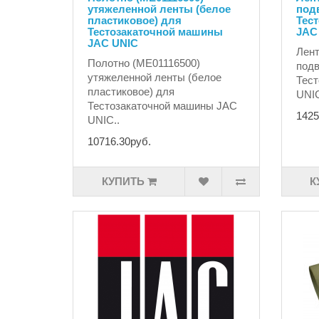
утяжеленной ленты (белое
под
пластиковое) для
Тес
Тестозакаточной машины
JAC
JAC UNIC
Лент
Полотно (ME01116500)
подв
утяжеленной ленты (белое
Тест
пластиковое) для
UNIC
Тестозакаточной машины JAC
1425
UNIC..
10716.30руб.
КУПИТЬ
К