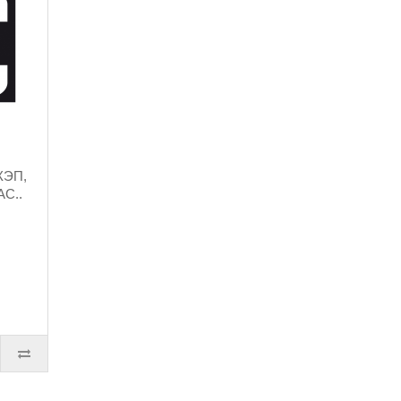
КЭП,
AC..