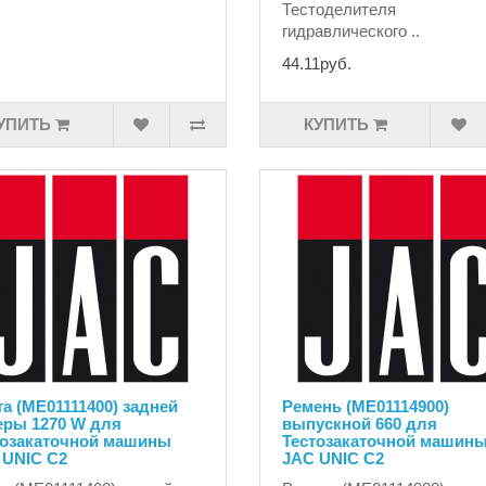
Тестоделителя
гидравлического ..
44.11руб.
УПИТЬ
КУПИТЬ
а (ME01111400) задней
Ремень (ME01114900)
еры 1270 W для
выпускной 660 для
тозакаточной машины
Тестозакаточной машин
 UNIC C2
JAC UNIC C2