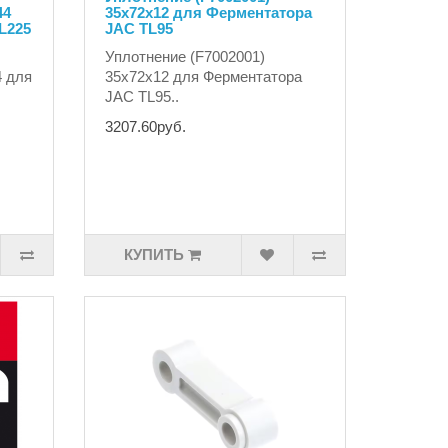
44
35x72x12 для Ферментатора
L225
JAC TL95
Уплотнение (F7002001)
4 для
35x72x12 для Ферментатора
.
JAC TL95..
3207.60руб.
КУПИТЬ