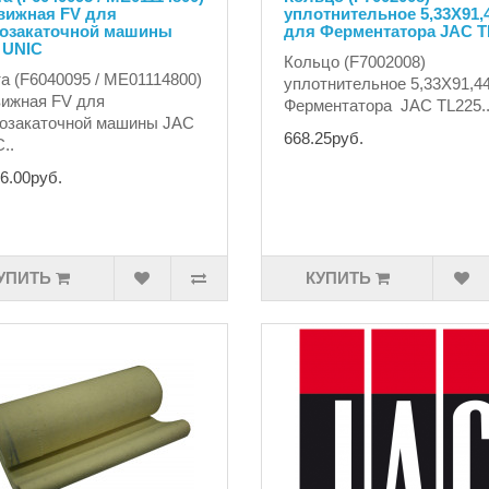
вижная FV для
уплотнительное 5,33X91,
тозакаточной машины
для Ферментатора JAC T
 UNIC
Кольцо (F7002008)
а (F6040095 / ME01114800)
уплотнительное 5,33X91,4
ижная FV для
Ферментатора JAC TL225.
озакаточной машины JAC
668.25руб.
..
6.00руб.
УПИТЬ
КУПИТЬ