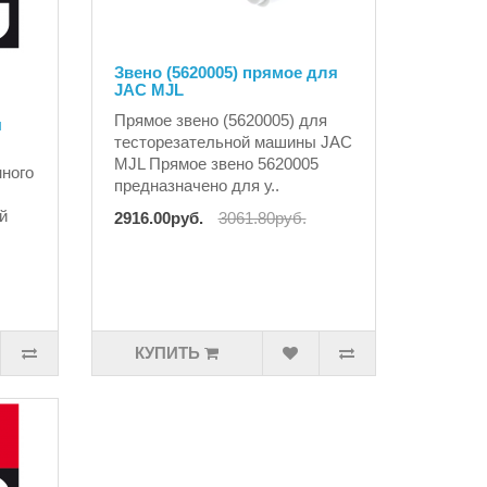
Звено (5620005) прямое для
JAC MJL
Прямое звено (5620005) для
ы
тесторезательной машины JAC
MJL Прямое звено 5620005
нного
предназначено для у..
й
2916.00руб.
3061.80руб.
КУПИТЬ