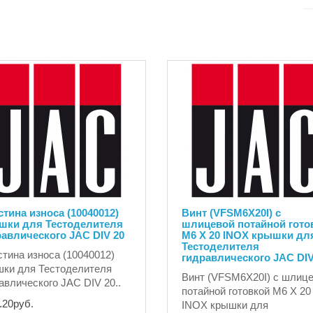
тина износа (10040012)
Винт (VFSM6X20I) с
шки для Тестоделителя
шлицевой потайной гото
авлического JAC DIV 20
M6 X 20 INOX крышки дл
Тестоделителя
тина износа (10040012)
гидравлического JAC DIV
ки для Тестоделителя
Винт (VFSM6X20I) с шлиц
авлического JAC DIV 20..
потайной готовкой M6 X 20
.20руб.
INOX крышки для