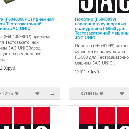
а (F6040098PU) приемная
Полотно (F6040099)
ля Тестозакаточной
наклонного суппорта из
ины JAC UNIC
полиуретана FG960 для
Тестозакаточной машин
а (F6040098PU) приемная
JAC UNIC
ля Тестозакаточной
Полотно (F6040099) накло
ины JAC UNICЗавод
суппорта из полиуретана
щает о предложении
FG960 для Тестозакаточно
е..
машины JAC UNIC..
2.00руб.
12611.70руб.
УПИТЬ
КУПИТЬ