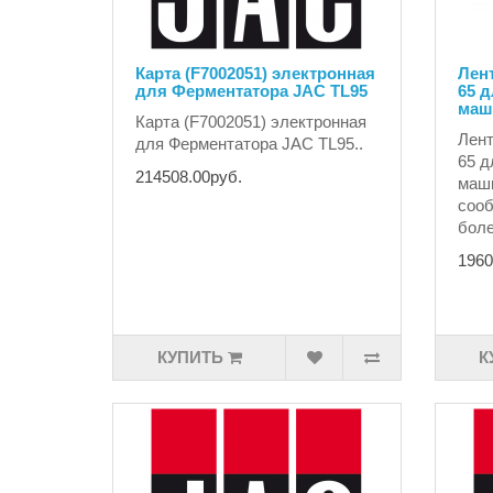
Карта (F7002051) электронная
Лент
для Ферментатора JAC TL95
65 д
маш
Карта (F7002051) электронная
Лент
для Ферментатора JAC TL95..
65 д
214508.00руб.
маш
сооб
боле
1960
КУПИТЬ
К