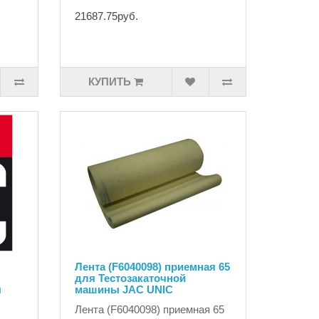
21687.75руб.
КУПИТЬ
Лента (F6040098) приемная 65
для Тестозакаточной
ы
машины JAC UNIC
Лента (F6040098) приемная 65