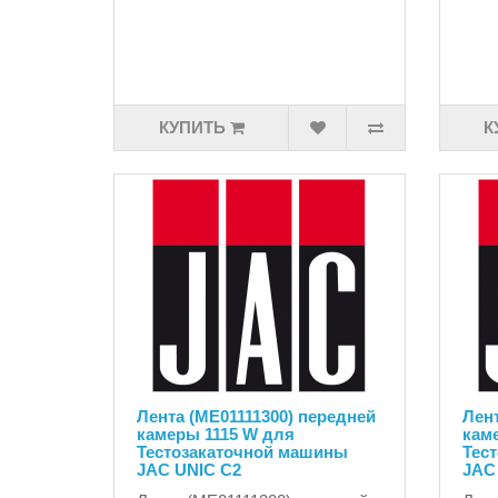
КУПИТЬ
К
Лента (ME01111300) передней
Лент
камеры 1115 W для
кам
Тестозакаточной машины
Тес
JAC UNIC C2
JAC