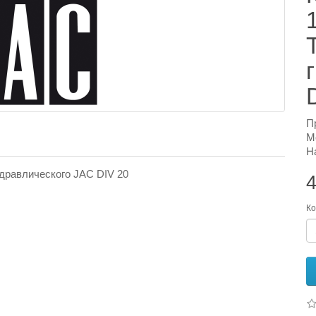
П
М
Н
дравлического JAC DIV 20
4
Ко