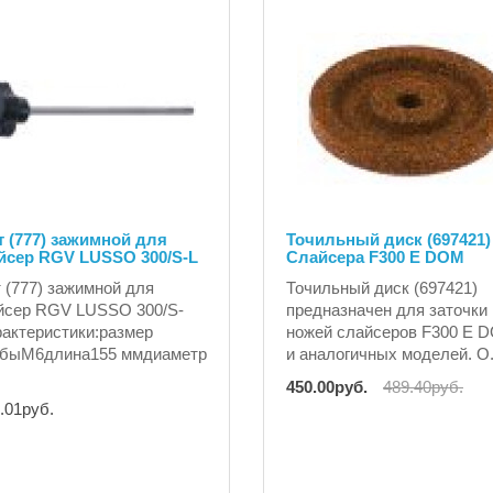
 (777) зажимной для
Точильный диск (697421)
йсер RGV LUSSO 300/S-L
Слайсера F300 E DOM
 (777) зажимной для
Точильный диск (697421)
йсер RGV LUSSO 300/S-
предназначен для заточки
актеристики:размер
ножей слайсеров F300 E 
ьбыM6длина155 ммдиаметр
и аналогичных моделей. О.
450.00руб.
489.40руб.
.01руб.