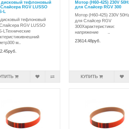
 дисковый тефлоновый
Мотор (H60-425) 230V 50H
 Слайсера RGV LUSSO
для Слайсер RGV 300
S-L
Мотор (H60-425) 230V 50H
 дисковый тефлоновый
для Слайсер RGV
 Слайсера RGV LUSSO
300Характеристики:
S-LТехнические
напряжение ..
ктеристикивнешний
23614.48руб.
етр300 м..
2.45руб.
УПИТЬ
КУПИТЬ