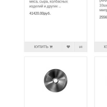
(АН
мяса, сыра, колбасных
10ши
изделий и других ..
ммпр
41420.00руб.
2556
КУПИТЬ
К