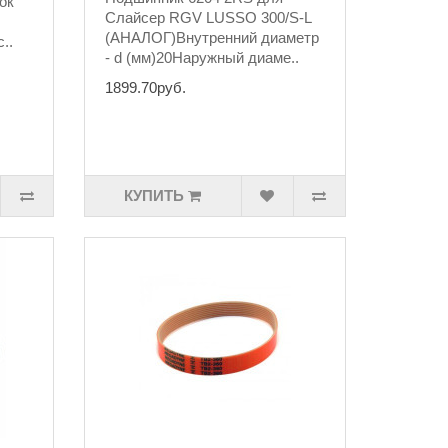
ок
Слайсер RGV LUSSO 300/S-L
(АНАЛОГ)Внутренний диаметр
..
- d (мм)20Наружный диаме..
1899.70руб.
КУПИТЬ