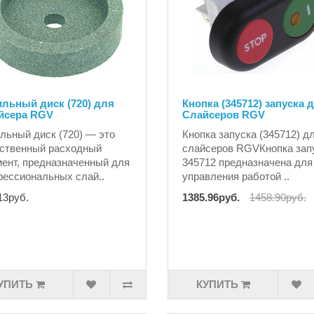
льный диск (720) для
Кнопка (345712) запуска 
йсера RGV
Слайсеров RGV
льный диск (720) — это
Кнопка запуска (345712) д
ственный расходный
слайсеров RGVКнопка зап
ент, предназначенный для
345712 предназначена для
ессиональных слай..
управления работой ..
13руб.
1385.96руб.
1458.90руб.
УПИТЬ
КУПИТЬ