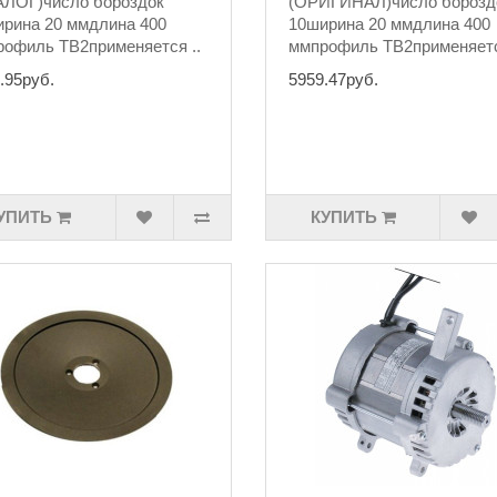
АЛОГ)число бороздок
(ОРИГИНАЛ)число борозд
рина 20 ммдлина 400
10ширина 20 ммдлина 400
офиль TB2применяется ..
ммпрофиль TB2применяетс
.95руб.
5959.47руб.
УПИТЬ
КУПИТЬ