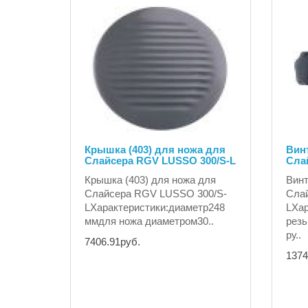
Крышка (403) для ножа для
Винт
Слайсера RGV LUSSO 300/S-L
Сла
Крышка (403) для ножа для
Винт
Слайсера RGV LUSSO 300/S-
Сла
LХарактеристики:диаметр248
LХар
ммдля ножа диаметром30..
рез
ру..
7406.91руб.
1374