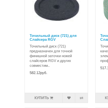
Точильный диск (721) для
Точи
Слайсера RGV
Сла
Точильный диск (721)
Точи
предназначен для точной
каче
финишной заточки ножей
элем
слайсеров RGV и других
проф
совместим..
517.
582.12руб.
КУПИТЬ
К