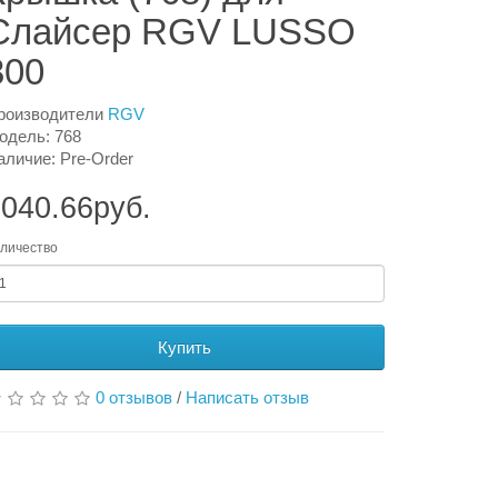
Слайсер RGV LUSSO
300
роизводители
RGV
одель: 768
аличие: Pre-Order
040.66руб.
личество
Купить
0 отзывов
/
Написать отзыв