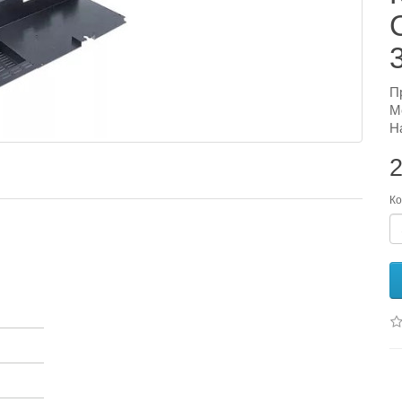
П
М
Н
2
Ко