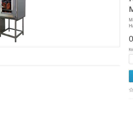
М
Н
0
Ко