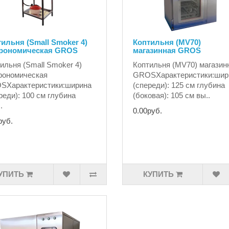
ильня (Small Smoker 4)
Коптильня (MV70)
трономическая GROS
магазинная GROS
ильня (Small Smoker 4)
Коптильня (MV70) магазин
рономическая
GROSХарактеристики:шир
SХарактеристики:ширина
(спереди): 125 см глубина
реди): 100 см глубина
(боковая): 105 см вы..
.
0.00руб.
руб.
УПИТЬ
КУПИТЬ