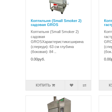
Коптильня (Small Smoker 2)
Копт
садовая GROS
гас
Коптильня (Small Smoker 2)
Копт
садовая
гаст
GROSХарактеристики:ширина
GRO
(спереди): 63 см глубина
(спе
(боковая): 84 ..
(бок.
0.00руб.
0.00
КУПИТЬ
К