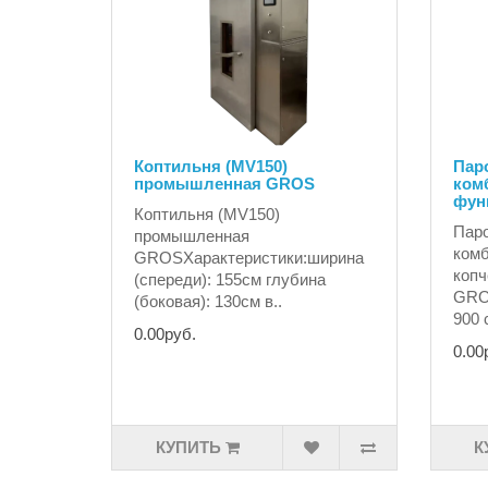
Коптильня (MV150)
Пар
промышленная GROS
ком
фун
Коптильня (MV150)
Пар
промышленная
комб
GROSХарактеристики:ширина
копч
(спереди): 155см глубина
GRO
(боковая): 130см в..
900 
0.00руб.
0.00
КУПИТЬ
К