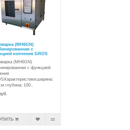
оварка (MH6GN)
бинированная с
кцией копчения GROS
оварка (MH6GN)
инированная с функцией
ения
SХарактеристики:ширина:
см глубина: 100..
руб.
УПИТЬ