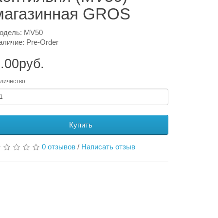
магазинная GROS
одель: MV50
аличие: Pre-Order
.00руб.
личество
Купить
0 отзывов
/
Написать отзыв