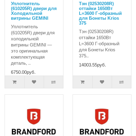
Уплотнитель
Тэн (02530208R)
(610205R) двери для
оттайки 1650Вт
Холодильной
L=3600 Г-образный
витрины GEMINI
для Бонеты Krios
375
Уплотнитель
Тэн (02530208R)
(610205R) двери для
оттайки 1650Вт
холодильной
L=3600 Г-образный
витрины GEMINI —
для Бонеты Krios
это оригинальная
375..
комплектующая
деталь, ..
14003.55руб.
6750.00руб.