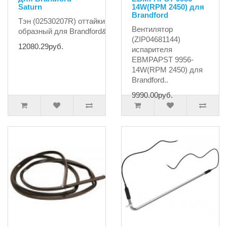
Saturn
14W(RPM 2450) для
Brandford
Тэн (02530207R) оттайки 1200Вт L=2350 Г-
Вентилятор
образный для Brandford&nb..
(ZIP04681144)
12080.29руб.
испарителя
ЕВMPAPST 9956-
14W(RPM 2450) для
Brandford..
9990.00руб.