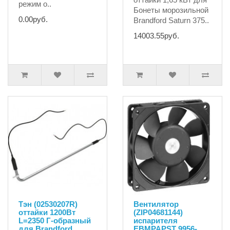
режим о..
Бонеты морозильной
0.00руб.
Brandford Saturn 375..
14003.55руб.
Тэн (02530207R)
Вентилятор
оттайки 1200Вт
(ZIP04681144)
L=2350 Г-образный
испарителя
для Brandford
ЕВMPAPST 9956-