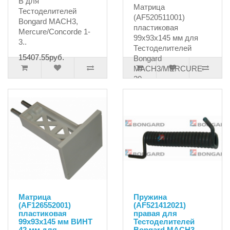
B для
Матрица
Тестоделителей
(AF520511001)
Bongard MACH3,
пластиковая
Mercure/Concorde 1-
99x93x145 мм для
3..
Тестоделителей
15407.55руб.
Bongard
MACH3/MERCURE
20..
7214.40руб.
Матрица
Пружина
(AF126552001)
(AF521412021)
пластиковая
правая для
99x93x145 мм ВИНТ
Тестоделителей
42 мм для
Bongard MACH3