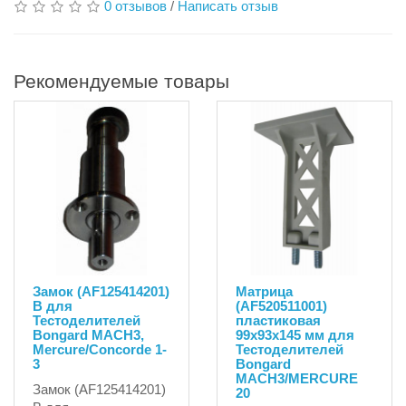
0 отзывов
/
Написать отзыв
Рекомендуемые товары
Замок (AF125414201)
Матрица
B для
(AF520511001)
Тестоделителей
пластиковая
Bongard MACH3,
99x93x145 мм для
Mercure/Concorde 1-
Тестоделителей
3
Bongard
MACH3/MERCURE
Замок (AF125414201)
20