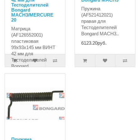
Тестоделителей
Пружина
Bongard
MACH3/MERCURE
(AF521412021)
20
правая для
Тестоделителей
Матрица
Bongard MACH3..
(AF126552001)
пластиковая
6123.20руб.
99x93x145 мм ВИНТ
42 мм для
Тестоделителей
Bongard
MACH3/MERCURE
2..
7855.65руб.
Пружина