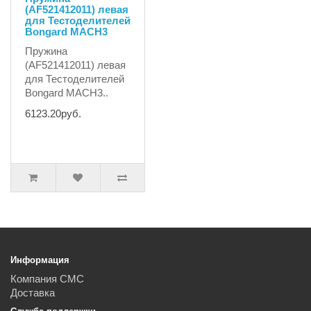
(AF521412011) левая
для Тестоделителей
Bongard MACH3
Пружина
(AF521412011) левая
для Тестоделителей
Bongard MACH3..
6123.20руб.
Информация
Компания СМС
Доставка