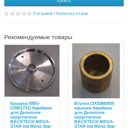
Купить
0 отзывов
/
Написать отзыв
Рекомендуемые товары
Крышка (0BG-
Втулка (3X0368300)
C0001731) барабана
крышки барабана
для Делителя-
для Делителя-
округлителя
округлителя
BACKTECH MEGA-
BACKTECH MEGA-
STAR mit Mono Star
STAR mit Mono Star