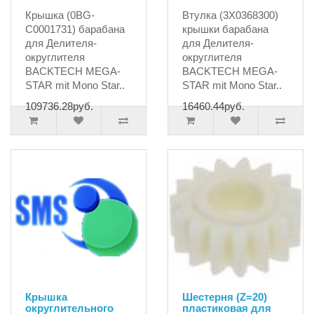
Крышка (0BG-
Втулка (3X0368300)
C0001731) барабана
крышки барабана
для Делителя-
для Делителя-
округлителя
округлителя
BACKTECH MEGA-
BACKTECH MEGA-
STAR mit Mono Star..
STAR mit Mono Star..
109736.28руб.
16460.44руб.
Крышка
Шестерня (Z=20)
округлительного
пластиковая для