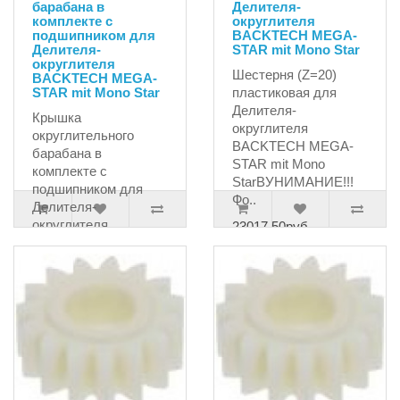
барабана в
Делителя-
комплекте с
округлителя
подшипником для
BACKTECH MEGA-
Делителя-
STAR mit Mono Star
округлителя
Шестерня (Z=20)
BACKTECH MEGA-
STAR mit Mono Star
пластиковая для
Делителя-
Крышка
округлителя
округлительного
BACKTECH MEGA-
барабана в
STAR mit Mono
комплекте с
StarВУНИМАНИЕ!!!
подшипником для
Фо..
Делителя-
округлителя
23017.50руб.
BACKTECH MEGA-
STA..
176269.50руб.