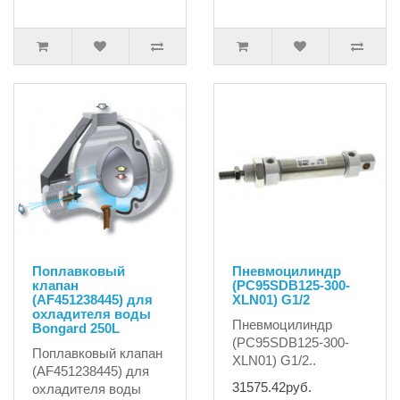
Поплавковый
Пневмоцилиндр
клапан
(PC95SDB125-300-
(AF451238445) для
XLN01) G1/2
охладителя воды
Пневмоцилиндр
Bongard 250L
(PC95SDB125-300-
Поплавковый клапан
XLN01) G1/2..
(AF451238445) для
31575.42руб.
охладителя воды