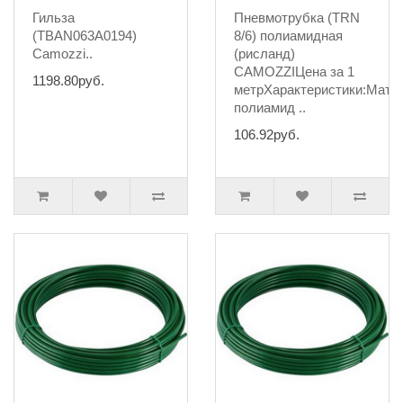
Гильза
Пневмотрубка (TRN
(TBAN063A0194)
8/6) полиамидная
Camozzi..
(рисланд)
CAMOZZIЦена за 1
1198.80руб.
метрХарактеристики:Мате
полиамид ..
106.92руб.