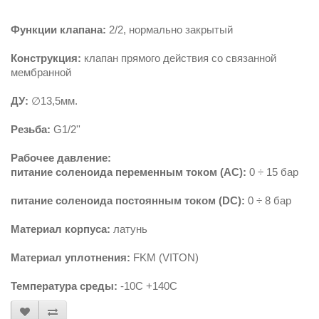
Функции клапана:
2/2, нормально закрытый
Конструкция:
клапан прямого действия со связанной
мембранной
ДУ:
∅13,5мм.
Резьба:
G1/2''
Рабочее давление:
питание соленоида переменным током (AС):
0 ÷ 15 бар
питание соленоида постоянным током (DС):
0 ÷ 8 бар
Материал корпуса:
латунь
Материал уплотнения:
FKM (VITON)
Температура среды:
-10С +140С