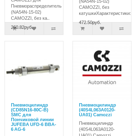
(NA54N-15-02)
Пневмораспределитель
CAMOZZI, без
(NA54N-15-02)
катушкиХарактеристики:На
CAMOZZI, без ка..
472.50руб.
260.82руб.
Пневмоцилиндр
Пневмоцилиндр
(CD85N16-80C-B)
(40S4L063A0120-
SMC для
UA01) Camozzi
Пончиковой линии
Пневмоцилиндр
JUFEBA UFD-6 BBA-
6 AG-6
(40S4L063A0120-
UA01) Camozzi..