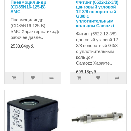
Пневмоцилиндр
Фитинг (6522-12-3/8)
(CD85N16-125-B)
цанговый угловой
SMC
12-3/8 поворотный
G3/8 с
Пневмоцилиндр
уплотнительным
(CD85N16-125-B)
кольцом Camozzi
SMC Характеристики:Длина236mmWeight109gМаксимальн
Фитинг (6522-12-3/8)
рабочее давле..
цанговый угловой 12-
3/8 поворотный G3/8
2533.04руб.
с уплотнительным
кольцом
CamozziХаракте..
698.15руб.