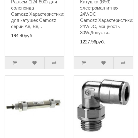
Разъем (124-800) для
Катушка (B93)
соленоида
электромагнитная
CamozziХарактеристики:Электроразъем
24V/DC
для катушек Camozzi
CamozziХарактеристики:Н
серий A8, B8,..
24V/DC, мощность
30W.Допусти..
194.40руб.
1227.96руб.