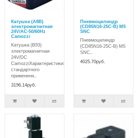
Катушка (A8B)
Пневмоцилиндр
электромагнитная
(CD85N16-25C-B) M5
24V/AC-50/60Hz
SNC
Camozzi
Пневмоцилиндр
Катушка (B93)
(CD85N16-25C-B) M5
электромагнитная
SNC..
24V/DC
4025.70руб.
CamozziХарактеристики:Cоленоид для
стандартного
применени..
3196.14руб.