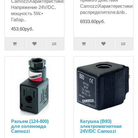
CamozziХарактеристики:•
CamozziХарактеристики:Т
Напряжение 24V/DC,
распределителя:&nb..
мощность 5W.•
Габар..
6933.60руб.
453.60руб.
Разъем (124-800)
Катушка (B93)
для соленоида
электромагнитная
Camozzi
24V/DC Camozzi