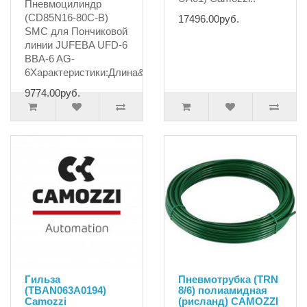
Пневмоцилиндр
(CD85N16-80C-B)
17496.00руб.
SMC для Пончиковой
линии JUFEBA UFD-6
BBA-6 AG-
6Характеристики:Длина&n..
9774.00руб.
Гильза
Пневмотрубка (TRN
(TBAN063A0194)
8/6) полиамидная
Camozzi
(рисланд) CAMOZZI