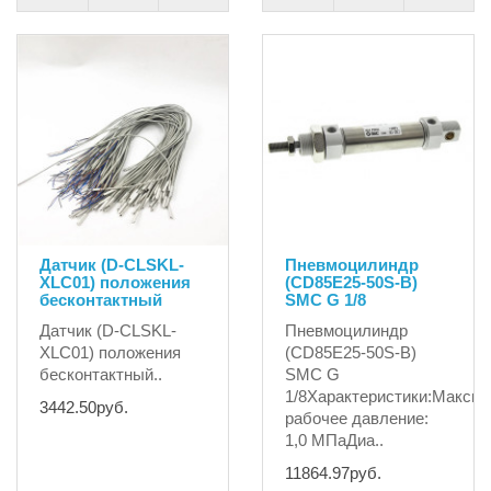
Датчик (D-CLSKL-
Пневмоцилиндр
XLC01) положения
(CD85E25-50S-B)
бесконтактный
SMC G 1/8
Датчик (D-CLSKL-
Пневмоцилиндр
XLC01) положения
(CD85E25-50S-B)
бесконтактный..
SMC G
1/8Характеристики:Макси
3442.50руб.
рабочее давление:
1,0 МПаДиа..
11864.97руб.