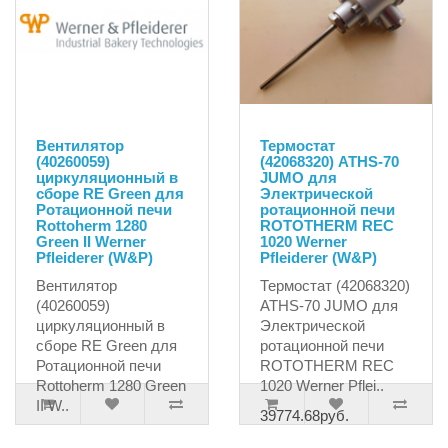
Вентилятор
Термостат
(40260059)
(42068320) ATHS-70
циркуляционный в
JUMO для
сборе RE Green для
Электрической
Ротационной печи
ротационной печи
Rottoherm 1280
ROTOTHERM REC
Green II Werner
1020 Werner
Pfleiderer (W&P)
Pfleiderer (W&P)
Вентилятор
Термостат (42068320)
(40260059)
ATHS-70 JUMO для
циркуляционный в
Электрической
сборе RE Green для
ротационной печи
Ротационной печи
ROTOTHERM REC
Rottoherm 1280 Green
1020 Werner Pflei..
II W..
39774.68руб.
1494000.00руб.