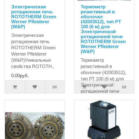
Электрическая
Термометр
ротационная печь
резистивный в
ROTOTHERM Green
оболочке
Werner Pfleiderer
(42003512), тип РТ
(W&P)
100 (6 м) для
Электрической
Электрическая
ротационной печи
ротационная печь
ROTOTHERM Green
Werner Pfleiderer
ROTOTHERM Green
(W&P)
Werner Pfleiderer
(W&P)Уникальные
Термометр
свойства ROTOTH..
резистивный в
оболочке (42003512),
0.00руб.
тип РТ 100 (6 м) для
Электрической
ротационной печи
ROT..
51637.50руб.