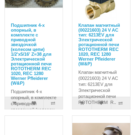
Подшипник 4-х
Клапан магнитный
опорный, в
(00221603) 24 V AC
комплекте с
тип: 6213EV для
приводной
Электрической
звездочкой
ротационной печи
(колесом цепи)
ROTOTHERM REC
1/2'x5/16' Z=38 для
1020, REC 1280
Электрической
Werner Pfleiderer
ротационной печи
(W&P)
ROTOTHERM REC
Клапан магнитный
1020, REC 1280
Werner Pfleiderer
(00221603) 24 V AC
(W&P)
тип: 6213EV для
Электрической
Подшипник 4-х
ротационной печи
опорный, в комплекте
ROTOTHERM R..
с приводной
звездочкой (колесом
18587.69руб.
цепи) 1/2'x5/16' Z=38
для Электри..
61543.23руб.