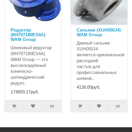
Редуктор
Сальник (XUH050J4)
(M4707180ES4A)
WAM Group
WAM Group
Данный сальник
Шнековый редуктор
XUH050J4
(M4707180ES4A)
является оригинальной
WAM Group — это
расходной
высоконадёжный
частью для
коническо-
профессиональных
цилиндрический
шнеков..
редукт..
4130.00руб.
174693.17руб.