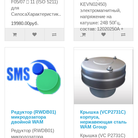
F05/07 □ 11 (ISO 5211)
KEVN02450)
для
электромагнитный,
СилосаХарактеристик..
напряжение на
катушке: 24В 50Гц,
19980.00руб.
состав: 12020250A +
..
15690.00руб.
Редуктор (RWDB01)
Крышка (VCP2731C)
микродозатора
корпуса,
двойной WAM
нержавеющая сталь
WAM Group
Редуктор (RWDB01)
Крышка (VC P2731C)
микродозатора