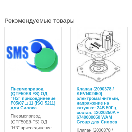
Рекомендуемые товары
Пневмопривод
Клапан (2090378 /
(QTF50Е8-FS) ОД
KEVN02450)
"НЗ" присоединение
электромагнитный,
F05/07 □ 11 (ISO 5211)
напряжение на
для Силоса
катушке: 24В 50Гц,
состав: 12020250A +
Пневмопривод
6740000050 WAM
(QTF50Е8-FS) ОД
Group для Силоса
"НЗ" присоединение
Клапан (2090378 /