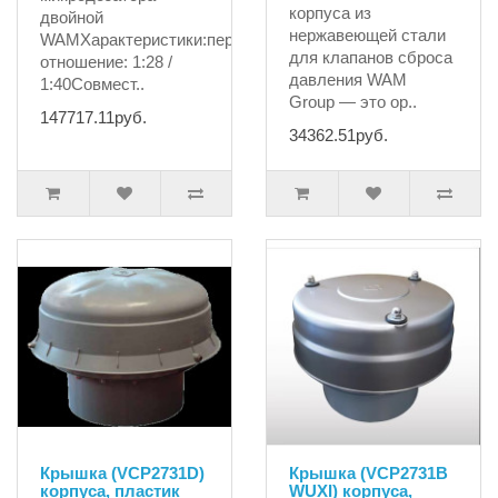
корпуса из
двойной
нержавеющей стали
WAMХарактеристики:передаточное
для клапанов сброса
отношение: 1:28 /
давления WAM
1:40Совмест..
Group — это ор..
147717.11руб.
34362.51руб.
Крышка (VCP2731D)
Крышка (VCP2731B
корпуса, пластик
WUXI) корпуса,