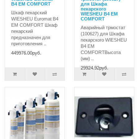
B4 EM COMFORT
для Шкафа
пекарского
Шкаф пекарский
WIESHEU B4 EM
WIESHEU Euromat B4
COMFORT
EM COMFORT Шкаф
Аварийный трмостат
пекарский
(100627) для Шкафа
предназначен для
пекарского WIESHEU
приготовления ..
B4 EM
COMFORTВысота
449976.00руб.
(мм) ..
29924.92руб.