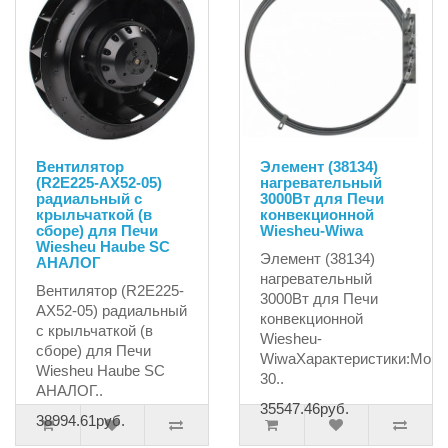
Вентилятор
Элемент (38134)
(R2E225-AX52-05)
нагревательный
радиальный с
3000Вт для Печи
крыльчаткой (в
конвекционной
сборе) для Печи
Wiesheu-Wiwa
Wiesheu Haube SC
Элемент (38134)
АНАЛОГ
нагревательный
Вентилятор (R2E225-
3000Вт для Печи
AX52-05) радиальный
конвекционной
с крыльчаткой (в
Wiesheu-
сборе) для Печи
WiwaХарактеристики:Мощн
Wiesheu Haube SC
30..
АНАЛОГ..
35547.46руб.
38994.61руб.