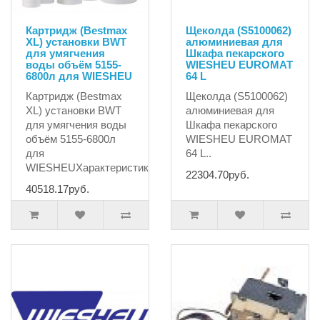
Картридж (Bestmax
Щеколда (S5100062)
XL) установки BWT
алюминиевая для
для умягчения
Шкафа пекарского
воды объём 5155-
WIESHEU EUROMAT
6800л для WIESHEU
64 L
Картридж (Bestmax
Щеколда (S5100062)
XL) установки BWT
алюминиевая для
для умягчения воды
Шкафа пекарского
объём 5155-6800л
WIESHEU EUROMAT
для
64 L..
WIESHEUХарактеристики:ти..
22304.70руб.
40518.17руб.