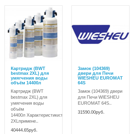
Картридж (BWT
Замок (104369)
bestmax 2XL) для
двери для Печи
умягчения воды
WIESHEU EUROMAT
объём 14400л
64S
Картридж (BWT
Замок (104369) двери
bestmax 2XL) для
для Печи WIESHEU
умягчения воды
EUROMAT 64S..
объём
31590.00руб.
14400л Характеристики:типbestmax
2XLпримене..
40444.65руб.