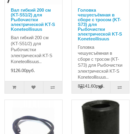
Вал гибкий 200 см
Головка
(KT-S51/2) для
чешуесъёмная в
Рыбочистки
сборе с тросом (KT-
электрической KT-S
S73) для
Koneteollisuus
Рыбочистки
электрической KT-S
Вал гибкий 200 см
Koneteollisuus
(KT-S51/2) для
Головка
Рыбочистки
чешуесъёмная в
электрической KT-S
сборе с тросом (KT-
Koneteollisuus..
S73) для Рыбочистки
9126.00руб.
электрической KT-S
Koneteollisuus..
87141.60руб.