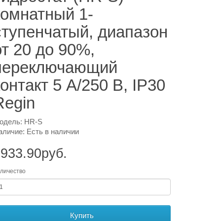
комнатный 1-
ступенчатый, диапазон
от 20 до 90%,
переключающий
контакт 5 А/250 В, IP30
Regin
одель: HR-S
аличие: Есть в наличии
933.90руб.
личество
Купить