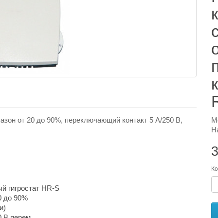
азон от 20 до 90%, переключающий контакт 5 А/250 В,
М
Н
3
Ко
й гигростат HR-S
0 до 90%
и)
 В перем.