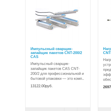
Импульсный сварщик-
Наг
запайщик пакетов CNT-200/2
CNT
CAS
Нагр
Импульсный сварщик-
устр
запайщик пакетов CAS CNT-
пред
200/2 для профессиональной и
эффе
бытовой упаковки — это комп..
обес
13122.00руб.
2697