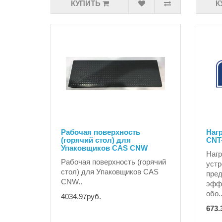
КУПИТЬ
К
Рабочая поверхность
Наг
(горячий стол) для
CNT
Упаковщиков CAS CNW
Нагр
Рабочая поверхность (горячий
устр
стол) для Упаковщиков CAS
пред
CNW..
эффе
обо.
4034.97руб.
673.