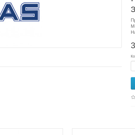
П
М
Н
3
Ко