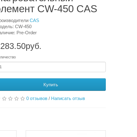
элемент CW-450 CAS
роизводители
CAS
одель: CW-450
аличие: Pre-Order
283.50руб.
личество
Купить
0 отзывов
/
Написать отзыв