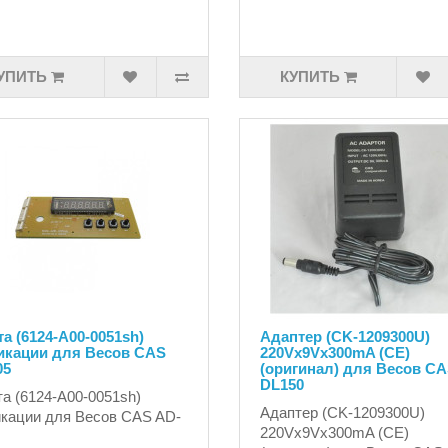
УПИТЬ
КУПИТЬ
а (6124-A00-0051sh)
Адаптер (CK-1209300U)
икации для Весов CAS
220Vx9Vx300mA (CE)
05
(оригинал) для Весов C
DL150
а (6124-A00-0051sh)
Адаптер (CK-1209300U)
кации для Весов CAS AD-
220Vx9Vx300mA (CE)