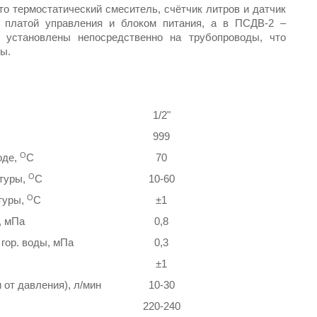
 термостатический смеситель, счётчик литров и датчик
 платой управления и блоком питания, а в ПСДВ-2 –
установлены непосредственно на трубопроводы, что
ы.
1/2"
999
О
оде,
С
70
О
атуры,
С
10-60
О
туры,
С
±1
, мПа
0,8
 гор. воды, мПа
0,3
±1
 от давления), л/мин
10-30
220-240