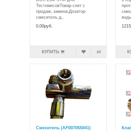
ТестомесовТовар снят с
прот
продаж, замена:Дозатор-
смеш
смеситель д..
воды
0.00руб.
1215
КУПИТЬ
К
Смеситель (AF007055041)
Клап