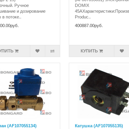
очный. Ручное
DOMIX
ивание и дозирование
45AХарактеристики:Прои
 в потоке..
Produc..
00.00руб.
400887.00руб.
УПИТЬ
КУПИТЬ
ан (AF107055134)
Катушка (AF107055135)