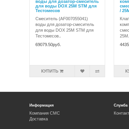
воды для дозатор-смеситель
ком
для воды DOX 25M STM для
сме
Тестомесов
/ 25
Смеситель (AF007055041)
Клап
воды для дозатор-смеситель
комп
для воды DOX 25M STM для
смес
Тестомесов..
25M.
69079.50руб.
4435
КУПИТЬ
К
Информация
Служба
Компания СМС
Контак
Доставка