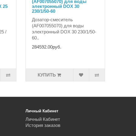
(AF007055070) для воды
 25
электронный DOX 30
230/1/50-60
Дозатор-смеситель
(AF007055070) для воды
5 /
электронный DOX 30 230/1/50-
60..
284592.00руб.
КУПИТЬ
Личный Кабинет
Личный Кабинет
История заказов