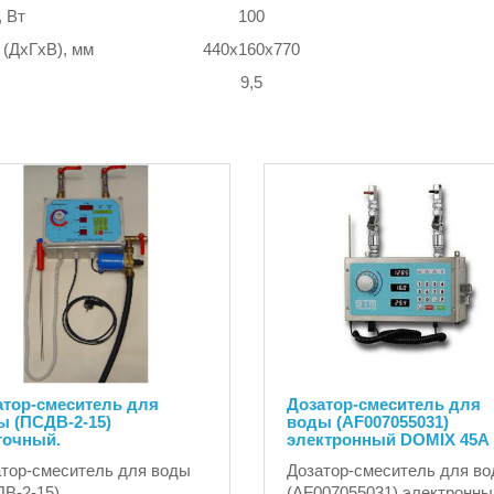
 Вт
100
(ДхГхВ), мм
440х160х770
9,5
атор-смеситель для
Дозатор-смеситель для
ы (ПСДВ-2-15)
воды (AF007055031)
точный.
электронный DOMIX 45A
тор-смеситель для воды
Дозатор-смеситель для в
В-2-15)
(AF007055031) электронны