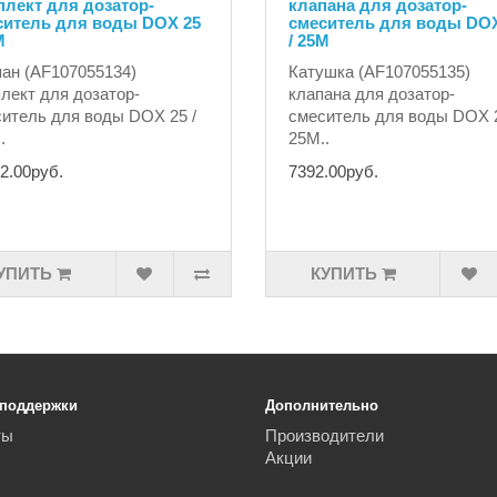
плект для дозатор-
клапана для дозатор-
ситель для воды DOX 25
смеситель для воды DOX
M
/ 25M
ан (AF107055134)
Катушка (AF107055135)
лект для дозатор-
клапана для дозатор-
итель для воды DOX 25 /
смеситель для воды DOX 2
.
25M..
2.00руб.
7392.00руб.
УПИТЬ
КУПИТЬ
 поддержки
Дополнительно
ты
Производители
Акции