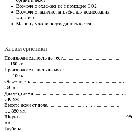
органа и дежи
Возможно охлаждение с помощью CO2
Возможно наличие патрубка для дозирования
жидкости
Машину можно подсоединить к сети
Характеристики
Производительность по тесту...............................................
….160 кг
Производительность по муке...……......……….................
…...100 кг
Объём дежи......................................................…....................…
260 л
Диаметр дежи...........................................................................…
840 мм
Высота дежи от пола..............................…...…....................
…..880 мм
Ширина.........................................................................................9
мм
Глубина...............................................................….................