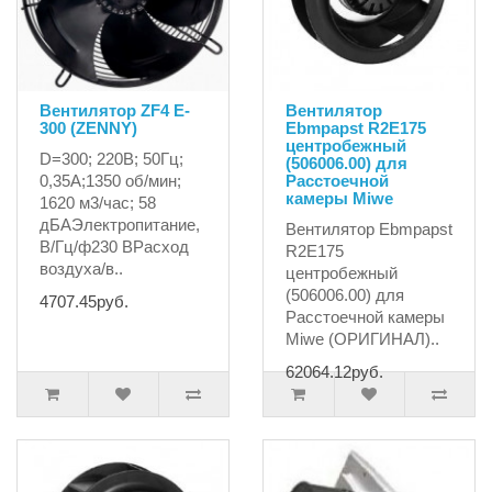
Вентилятор ZF4 E-
Вентилятор
300 (ZENNY)
Ebmpapst R2E175
центробежный
D=300; 220В; 50Гц;
(506006.00) для
0,35А;1350 об/мин;
Расстоечной
камеры Miwe
1620 м3/час; 58
дБАЭлектропитание,
Вентилятор Ebmpapst
В/Гц/ф230 ВРасход
R2E175
воздуха/в..
центробежный
(506006.00) для
4707.45руб.
Расстоечной камеры
Miwe (ОРИГИНАЛ)..
62064.12руб.