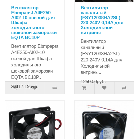
Вентилятор
Вентилятор
Ebmpapst A4E250-
канальный
AI02-10 осевой для
(FSY12038HA2SL)
Шкафа
220-240V 0,14A для
холодильного
Холодильной
шоковой заморозки
витрины
EQTA BC10P
Вентилятор
Вентилятор Ebmpapst
канальный
A4E250-AI02-10
(FSY12038HA2SL)
осевой для Шкафа
220-240V 0,14A для
холодильного
Холодильной
шоковой заморозки
витрины..
EQTA BC10P..
1250.00руб.
32117.19руб.