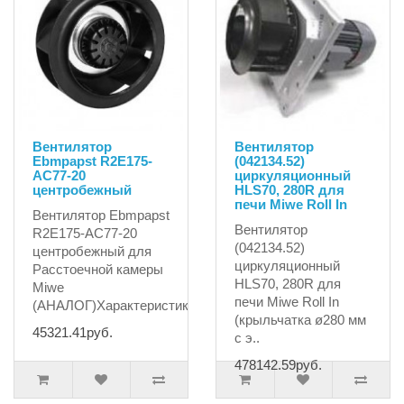
Вентилятор
Вентилятор
Ebmpapst R2E175-
(042134.52)
AC77-20
циркуляционный
центробежный
HLS70, 280R для
печи Miwe Roll In
Вентилятор Ebmpapst
Вентилятор
R2E175-AC77-20
(042134.52)
центробежный для
циркуляционный
Расстоечной камeры
HLS70, 280R для
Miwe
печи Miwe Roll In
(АНАЛОГ)ХарактеристикиПо..
(крыльчатка ø280 мм
45321.41руб.
с э..
478142.59руб.