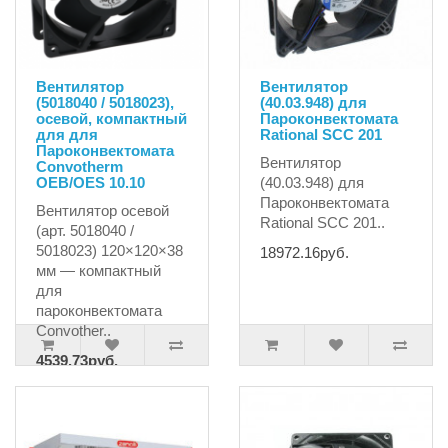
Вентилятор
Вентилятор
(5018040 / 5018023),
(40.03.948) для
осевой, компактный
Пароконвектомата
для для
Rational SCC 201
Пароконвектомата
Вентилятор
Convotherm
OEB/OES 10.10
(40.03.948) для
Пароконвектомата
Вентилятор осевой
Rational SCC 201..
(арт. 5018040 /
5018023) 120×120×38
18972.16руб.
мм — компактный
для
пароконвектомата
Convother..
4539.73руб.
4778.66руб.