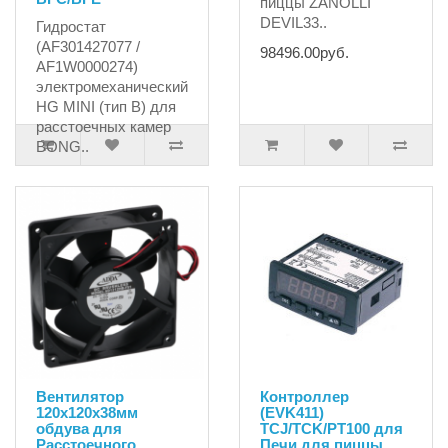
пиццы ZANOLLI
DEVIL33..
Гидростат
(AF301427077 /
98496.00руб.
AF1W0000274)
электромеханический
HG MINI (тип B) для
расстоечных камер
BONG..
17773.65руб.
Вентилятор
Контроллер
120х120х38мм
(EVK411)
обдува для
TCJ/TCK/PT100 для
Расстоечного
Печи для пиццы