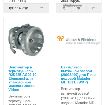
2816.40руб.
230В, 50Гц..
2912.00руб.
19077.45руб.
Вентилятор в
Вентилятор
термотуннель
вытяжной осевой
R2D225-AG02-10
(20013490) для Печи
Ebmpapst для
подовой Matador
Упаковочной
MD 101 E (W&P)
машины 3000/2
Вентилятор
Vidnar
вытяжной осевой
Вентилятор в
(20013490) для Печи
термотуннель
подовой Matador MD