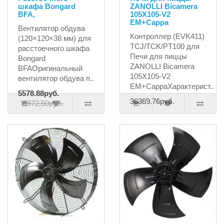
шкафа Bongard
ZANOLLI Bicamera
BFA,
105X105-V2
EM+Cappa
Вентилятор обдува
Контроллер (EVK411)
(120×120×38 мм) для
TCJ/TCK/PT100 для
расстоечного шкафа
Печи для пиццы
Bongard
ZANOLLI Bicamera
BFAОригинальный
105X105-V2
вентилятор обдува п..
EM+CappaХарактерист..
5578.88руб.
36369.76руб.
5872.50руб.