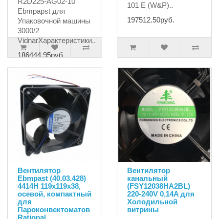
R2D225-AG02-10
101 E (W&P)..
Ebmpapst для
197512.50руб.
Упаковочной машины
3000/2
VidnarХарактеристики..
186444.95руб.
Вентилятор
Вентилятор
Ebmpast (40.03.428)
канальный
4414H 119x119x38,
(FSY12038HA2BL)
осевой, компактный
220-240V 0,14A для
для
Холодильной
Пароконвектоматов
витрины
Rational