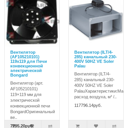
Вентилятор
Вентилятор (ILT/4-
(AF105210101)
285) канальный 230-
119х119 для Печи
400V 50HZ VE Soler
конвекционной
Palau
электрической
Вентилятор (ILT/4-
Bongard
285) канальный 230-
Вентилятор (арт.
400V 50HZ VE Soler
AF105210101)
PalauХарактеристики:Max
119×119 мм для
расход воздуха, м³ /..
электрической
117796.14руб.
конвекционной печи
BongardОригинальный
ве..
7795.20руб.