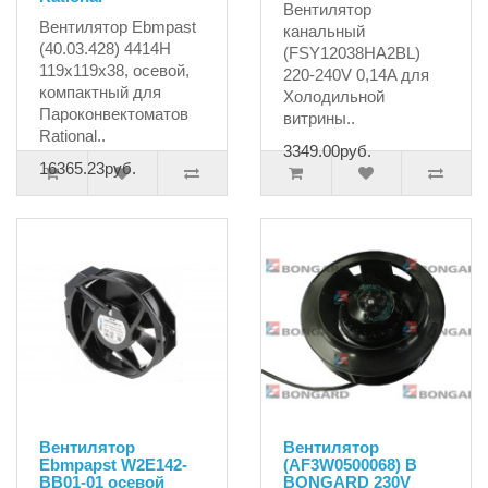
Вентилятор
Вентилятор Ebmpast
канальный
(40.03.428) 4414H
(FSY12038HA2BL)
119x119x38, осевой,
220-240V 0,14A для
компактный для
Холодильной
Пароконвектоматов
витрины..
Rational..
3349.00руб.
16365.23руб.
Вентилятор
Вентилятор
Ebmpapst W2E142-
(AF3W0500068) B
BB01-01 осевой
BONGARD 230V