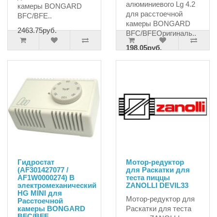
алюминиевого Lg 4.2
камеры BONGARD
для расстоечной
BFC/BFE..
камеры BONGARD
2463.75руб.
BFC/BFEОригиналь..
198.05руб.
220.05руб.
Гидростат
Мотор-редуктор
(AF301427077 /
для Раскатки для
AF1W0000274) B
теста пиццы
электромеханический
ZANOLLI DEVIL33
HG MINI для
Мотор-редуктор для
Расстоечной
камеры BONGARD
Раскатки для теста
BFC/BFE