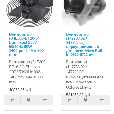
Вентилятор
Вентилятор
(S4E300-BT16-34)
(147783.02 /
Ebmpapst 230V
147783.00)
50/60Hz 90W
циркуляционный
1400rpm 0.4A ø 300
для печи Miwe Roll
mm
In 0610-0711 e+
Вентилятор (S4E300-
Вентилятор
BT16-34) Ebmpapst
(147783.02 /
230V 50/60Hz 90W
147783.00)
1400rpm 0.4A ø 300
циркуляционный для
mm..
печи Miwe Roll In
0610-0711 e+..
40379.86руб.
521369.89руб.