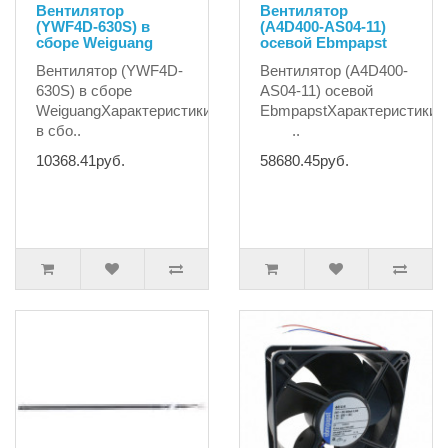
Вентилятор
Вентилятор
(YWF4D-630S) в
(A4D400-AS04-11)
сборе Weiguang
осевой Ebmpapst
Вентилятор (YWF4D-
Вентилятор (A4D400-
630S) в сборе
AS04-11) осевой
WeiguangХарактеристики:ПроизводительWeiguangЭлемен
EbmpapstХарактеристики:
в сбо..
..
10368.41руб.
58680.45руб.