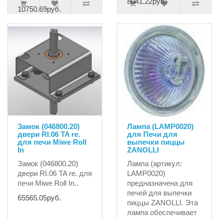
8041.22руб.
10750.69руб.
Замок (046800.20)
Лампа (LAMP0020)
двери RI.06 TA re.
для Печи для
для печи Miwe Roll
выпечки пиццы
In
ZANOLLI
Замок (046800.20)
Лампа (артикул:
двери RI.06 TA re. для
LAMP0020)
печи Miwe Roll In..
предназначена для
печей для выпечки
65565.05руб.
пиццы ZANOLLI. Эта
лампа обеспечивает