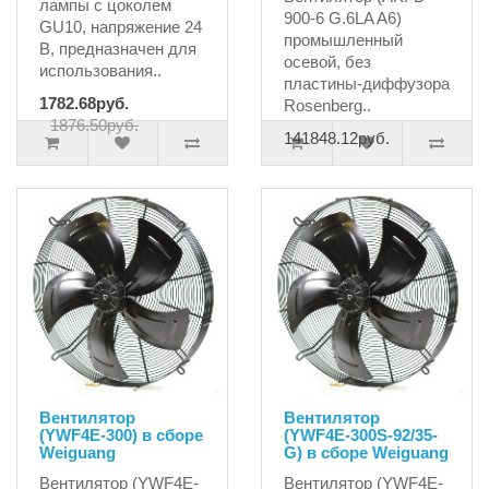
лампы с цоколем
900-6 G.6LA A6)
GU10, напряжение 24
промышленный
В, предназначен для
осевой, без
использования..
пластины-диффузора
1782.68руб.
Rosenberg..
1876.50руб.
141848.12руб.
Вентилятор
Вентилятор
(YWF4E-300) в сборе
(YWF4E-300S-92/35-
Weiguang
G) в сборе Weiguang
Вентилятор (YWF4E-
Вентилятор (YWF4E-