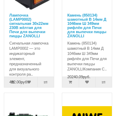
Лампочка
Камень (850134)
(LAMP0002)
шамотный В 14мм Д
сигнальная 30x22мм
1046мм Ш 349мм
230В жёлтая для
рифлён для Печи
Печи для выпечки
для выпечки пиццы
пиццы ZANOLLI
ZANOLLI
Сигнальная лампочка
Камень (850134)
LAMP0002 — это
шамотный В 14мм Д
индикаторный
1046мм Ш 349мм
элемент,
рифлён для Печи для
предназначенный
выпечки пиццы
для визуального
ZANOLLIКомпания С..
контроля ра..
20240.09руб.
432.00руб.