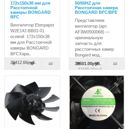
172x150x38 мм для
50/60HZ для
Расстоечной
Расстоечная камера
камеры BONGARD
BONGARD BFC/BFE
BFC
Представляем
Вентилятор Ebmpapst
вентилятор (арт.
W2E142-BB01-01
AF3W0500068) —
осевой 172x150x38
оригинальную
мм для Расстоечной
запчасть для
камеры BONGARD
расстоечных камер
BFCХара..
Bongard мод..
20412.66руб.
39501.00руб.
41580.00руб.