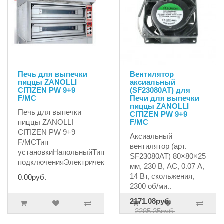
Печь для выпечки
Вентилятор
пиццы ZANOLLI
аксиальный
CITIZEN PW 9+9
(SF23080AT) для
F/MC
Печи для выпечки
пиццы ZANOLLI
Печь для выпечки
CITIZEN PW 9+9
пиццы ZANOLLI
F/MC
CITIZEN PW 9+9
Аксиальный
F/MCТип
вентилятор (арт.
установкиНапольныйТип
SF23080AT) 80×80×25
подключенияЭлектричекийД..
мм, 230 В, AC, 0.07 А,
14 Вт, скольжения,
0.00руб.
2300 об/ми..
2171.08руб.
2285.35руб.