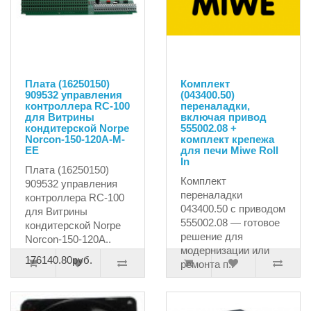
Плата (16250150)
Комплект
909532 управления
(043400.50)
контроллера RC-100
переналадки,
для Витрины
включая привод
кондитерской Norpe
555002.08 +
Norcon-150-120A-M-
комплект крепежа
EE
для печи Miwe Roll
In
Плата (16250150)
Комплект
909532 управления
переналадки
контроллера RC-100
043400.50 с приводом
для Витрины
555002.08 — готовое
кондитерской Norpe
решение для
Norcon-150-120A..
модернизации или
176140.80руб.
ремонта п..
194835.00руб.