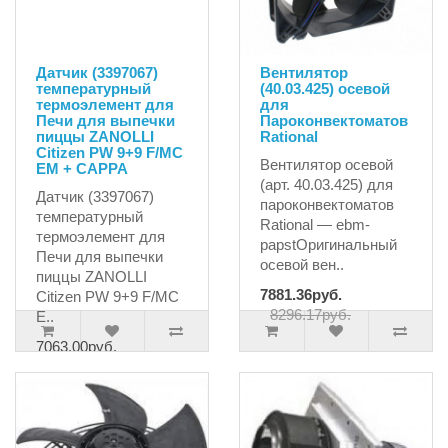
Датчик (3397067)
Вентилятор
температурный
(40.03.425) осевой
термоэлемент для
для
Печи для выпечки
Пароконвектоматов
пиццы ZANOLLI
Rational
Citizen PW 9+9 F/MC
Вентилятор осевой
EM + CAPPA
(арт. 40.03.425) для
Датчик (3397067)
пароконвектоматов
температурный
Rational — ebm-
термоэлемент для
papstОригинальный
Печи для выпечки
осевой вен..
пиццы ZANOLLI
7881.36руб.
Citizen PW 9+9 F/MC
8296.17руб.
E..
7063.00руб.