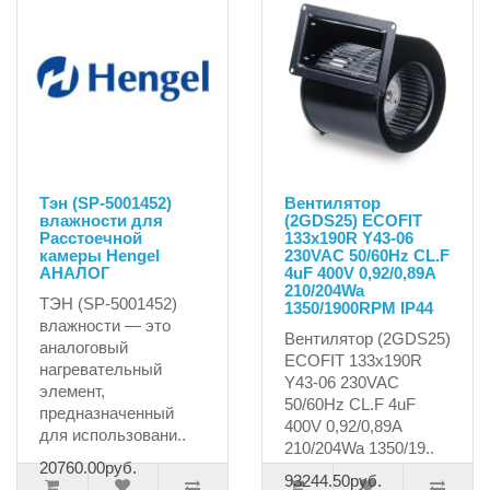
Тэн (SP-5001452)
Вeнтилятор
влажности для
(2GDS25) ECOFIT
Расстоечной
133x190R Y43-06
камеры Hengel
230VAC 50/60Нz CL.F
АНАЛОГ
4uF 400V 0,92/0,89А
210/204Wa
ТЭН (SP-5001452)
1350/1900RPM IP44
влажности — это
Вeнтилятор (2GDS25)
аналоговый
ECOFIT 133x190R
нагревательный
Y43-06 230VAC
элемент,
50/60Нz CL.F 4uF
предназначенный
400V 0,92/0,89А
для использовани..
210/204Wa 1350/19..
20760.00руб.
93244.50руб.