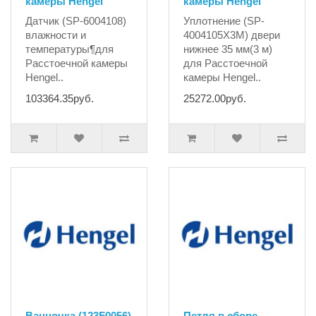
камеры Hengel
камеры Hengel
Датчик (SP-6004108)
Уплотнение (SP-
влажности и
4004105X3M) двери
температуры¶для
нижнее 35 мм(3 м)
Расстоечной камеры
для Расстоечной
Hengel..
камеры Hengel..
103364.35руб.
25272.00руб.
Ванночка (123F0056)
Петля в сборе