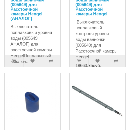
(005649) для
(005649) для
Расстоечной
Расстоечной
камеры Hengel
камеры Hengel
(АНАЛОГ)
Выключатель
Выключатель
поплавковый
поплавковый уровня
контроля уровня
воды (005649,
воды ванночки
АНАЛОГ) для
(005649) для
расстоечной камеры
Расстоечной камеры
HengelПоплавковый
Hengel..
выключ..
18663.75руб.
8295.60руб.
9454.12руб.