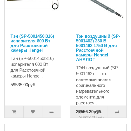
Тэн (SP-5001450I316)
Тэн воздушный (SP-
испарителя 600 Вт
5001462) 230 В
для Расстоечной
5001462 1750 В для
камеры Hengel
Расстоечной
камеры Hengel
Тэн (SP-5001450I316)
АНАЛОГ
испарителя 600 Вт
ТЭН воздушный (SP-
для Расстоечной
5001462) — это
камеры Hengel..
надёжный аналог
59535.00руб.
оригинального
нагревательного
элемента для
расстоеч..
27556.20руб.
30618.00руб.