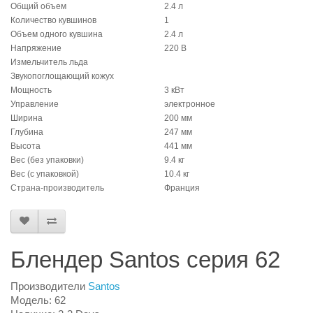
Общий объем
2.4 л
Количество кувшинов
1
Объем одного кувшина
2.4 л
Напряжение
220 В
Измельчитель льда
Звукопоглощающий кожух
Мощность
3 кВт
Управление
электронное
Ширина
200 мм
Глубина
247 мм
Высота
441 мм
Вес (без упаковки)
9.4 кг
Вес (с упаковкой)
10.4 кг
Страна-производитель
Франция
Блендер Santos серия 62
Производители
Santos
Модель: 62