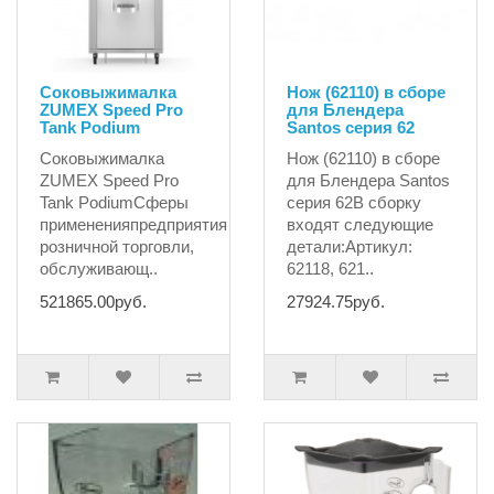
Соковыжималка
Нож (62110) в сборе
ZUMEX Speed Pro
для Блендера
Tank Podium
Santos серия 62
Соковыжималка
Нож (62110) в сборе
ZUMEX Speed Pro
для Блендера Santos
Tank PodiumСферы
серия 62В сборку
примененияпредприятия
входят следующие
розничной торговли,
детали:Артикул:
обслуживающ..
62118, 621..
521865.00руб.
27924.75руб.