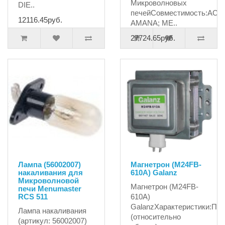
Микроволновых
DIE..
печейСовместимость:ACP;
12116.45руб.
AMANA; ME..
27724.65руб.
Лампа (56002007)
Магнетрон (M24FB-
накаливания для
610A) Galanz
Микроволновой
Магнетрон (M24FB-
печи Menumaster
RCS 511
610A)
GalanzХарактеристики:По
Лампа накаливания
(относительно
(артикул: 56002007)