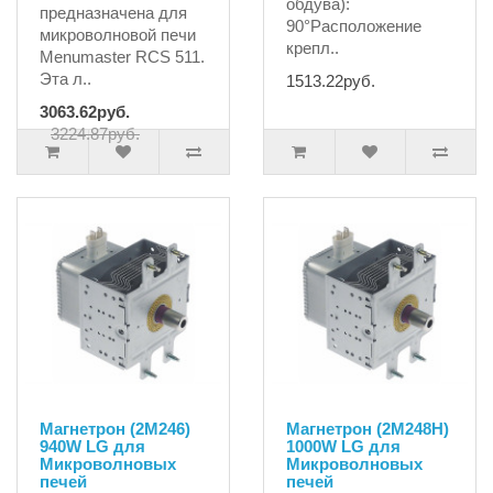
обдува):
предназначена для
90°Расположение
микроволновой печи
крепл..
Menumaster RCS 511.
Эта л..
1513.22руб.
3063.62руб.
3224.87руб.
Магнетрон (2M246)
Магнетрон (2M248H)
940W LG для
1000W LG для
Микроволновых
Микроволновых
печей
печей