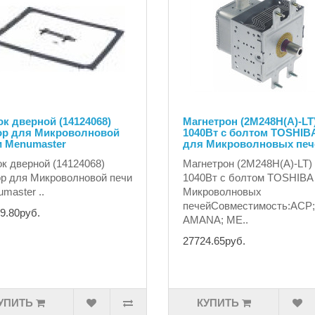
к дверной (14124068)
Магнетрон (2M248H(A)-LT
ор для Микроволновой
1040Вт с болтом TOSHIB
и Menumaster
для Микроволновых печ
к дверной (14124068)
Магнетрон (2M248H(A)-LT)
р для Микроволновой печи
1040Вт с болтом TOSHIBA
master ..
Микроволновых
печейСовместимость:ACP;
9.80руб.
AMANA; ME..
27724.65руб.
УПИТЬ
КУПИТЬ