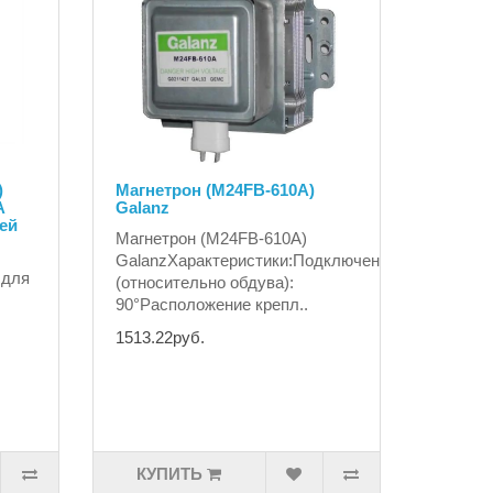
)
Магнетрон (M24FB-610A)
A
Galanz
ей
Магнетрон (M24FB-610A)
GalanzХарактеристики:Подключение
 для
(относительно обдува):
90°Расположение крепл..
1513.22руб.
КУПИТЬ