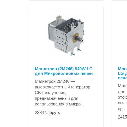
Магнетрон (2M246) 940W LG
Маг
для Микроволновых печей
LG 
печ
Магнетрон 2M246 —
Магн
высокочастотный генератор
для 
СВЧ-излучения,
это 
предназначенный для
высо
использования в микро..
пр..
22847.55руб.
2415