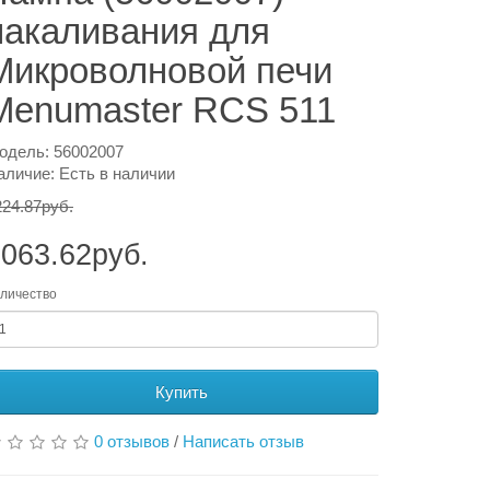
накаливания для
Микроволновой печи
Menumaster RCS 511
одель: 56002007
аличие: Есть в наличии
224.87руб.
063.62руб.
личество
Купить
0 отзывов
/
Написать отзыв