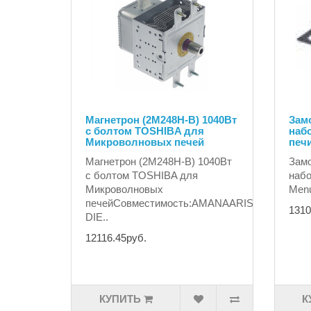
Магнетрон (2M248H-B) 1040Вт
Замо
с болтом TOSHIBA для
наб
Микроволновых печей
печ
Магнетрон (2M248H-B) 1040Вт
Замо
с болтом TOSHIBA для
набо
Микроволновых
Menu
печейСовместимость:AMANAARISTONDE
1310
DIE..
12116.45руб.
КУПИТЬ
К